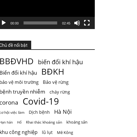
3 ngày trước
KHI HỆ SINH THÁI VƯỢT NGƯỠNG
Thiên nhiên thường tạo cho con người cảm
00:00
02:45
giác rằng mọi thứ vẫn đang t
...
Xem thêm
Photo
Chủ đề nổi bật
Xem trên Facebook
·
Chia sẻ
BBĐVHD
biến đổi khí hậu
ThienNhien.Net
BĐKH
Biến đổi khí hậu
4 ngày trước
bảo vệ môi trường
Bảo vệ rừng
GIỚI HẠN SINH THÁI KHÔNG PHẢI LÀ GIỚI
HẠN PHÁT TRIỂN
bệnh truyền nhiễm
cháy rừng
Covid-19
Nước từ sông được dùng cho sinh hoạt, tưới
corona
ti
...
Xem thêm
Hà Nội
Dịch bệnh
cơ hội việc làm
Photo
khoáng sản
Khai thác khoáng sản
Hạn hán
Hổ
Xem trên Facebook
·
Chia sẻ
khu công nghiệp
lũ lụt
Mê Kông