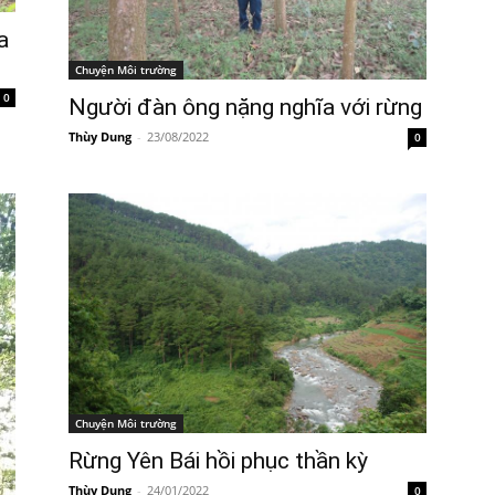
a
Chuyện Môi trường
0
Người đàn ông nặng nghĩa với rừng
Thùy Dung
-
23/08/2022
0
Chuyện Môi trường
Rừng Yên Bái hồi phục thần kỳ
Thùy Dung
-
24/01/2022
0