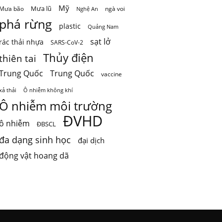
Mỹ
Mưa lũ
Mưa bão
ngà voi
Nghệ An
phá rừng
plastic
Quảng Nam
sạt lở
rác thải nhựa
SARS-CoV-2
Thủy điện
thiên tai
Trung Quốc
Trung Quốc
vaccine
Ô nhiễm không khí
xả thải
Ô nhiễm môi trường
ĐVHD
ô nhiễm
ĐBSCL
đa dạng sinh học
đại dịch
động vật hoang dã