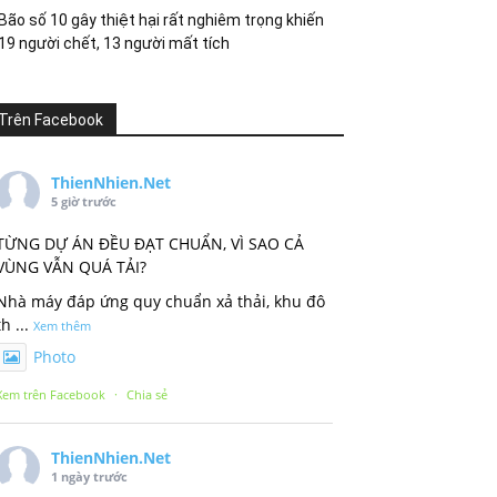
Bão số 10 gây thiệt hại rất nghiêm trọng khiến
19 người chết, 13 người mất tích
Trên Facebook
ThienNhien.Net
5 giờ trước
TỪNG DỰ ÁN ĐỀU ĐẠT CHUẨN, VÌ SAO CẢ
VÙNG VẪN QUÁ TẢI?
Nhà máy đáp ứng quy chuẩn xả thải, khu đô
th
...
Xem thêm
Photo
Xem trên Facebook
·
Chia sẻ
ThienNhien.Net
1 ngày trước