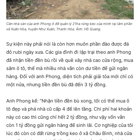
Căn nhà sàn của anh Phong ở để quản lý 21ha rừng keo của mình tại lâm phần
xã Xuân Hòa, huyện Như Xuân, Thanh Hóa. Ảnh: Hồ Quang.
Sự kiện này phải nói là còn hơn muôn phần đào được đá
đỏ rubi ngày xưa. Các gia đình đi lập trại theo anh Phong
đã nhận tiền đền bù rồi về quê xây nhà cao cửa rộng, mua
sắm ô tô, thế mà nhiều nhà vẫn còn dư tiền để gửi ngân
hàng. Đối với anh Phong, diện tích phải giải tỏa mới chỉ có
một nửa, nhưng tiền đền bù đã đến 3 tỷ đồng.
Anh Phong kể: “Nhận tiền đền bù xong, tôi có thể mua ô
tô đẹp và phá nhà cũ cấp 4 để lên tầng. Chi phí hai khoản
này có cao thì cũng chỉ hết 2 tỷ đồng, như vậy vốn vẫn
còn 1 tỷ đồng gửi ngân hàng để sinh lãi. Cơ nghiệp của tôi
lúc đó còn có đất rừng trồng keo ở xã Châu Bình, nhà cửa