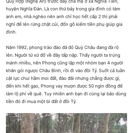
Quỳ Hợp (Nghệ An) trước đây cha mẹ ở xã Nghĩa Tiến,
huyện Nghĩa Đàn. Là con thứ bảy trong gia đình có tám
anh em, nhà nghèo nên anh chỉ học hết cấp 2 thì phải
nghỉ để lên rừng chặt củi, đốn gỗ kiếm tiền phụ giúp gia
đình.
Năm 1992, phong trào đào đá đỏ Quỳ Châu đang đà rộ
lên. Người tứ xứ đổ về đây tấp nập. Thấy người ta trúng
mánh nhiều, nên Phong cũng lập một nhóm bạn 4 người
khăn gói ngược Châu Bình, rồi đi vào đồi Tỷ. Suốt cả tuần
cật lực chui hầm moi đất, đào đãi nhưng chẳng được gì,
đến khi hết gạo, Phong vay mượn được 50 ngìn đồng để
làm lộ phí về quê. Tuy nhiên anh bạn đi cùng lại bảo dùng
tiền đó đi mua một bì đất ở đồi Tỷ.