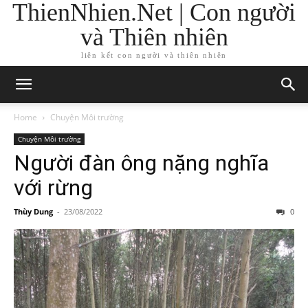
ThienNhien.Net | Con người
và Thiên nhiên
liên kết con người và thiên nhiên
Home
Chuyện Môi trường
Chuyện Môi trường
Người đàn ông nặng nghĩa
với rừng
Thùy Dung
-
23/08/2022
0