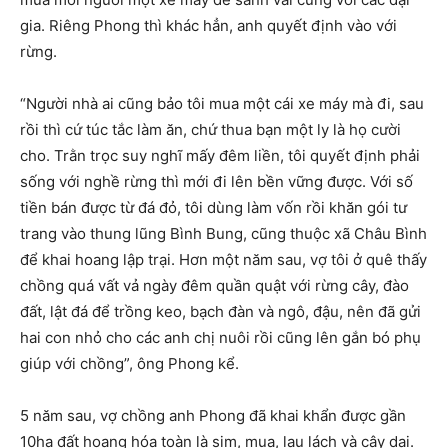
gia. Riêng Phong thì khác hẳn, anh quyết định vào với
rừng.
“Người nhà ai cũng bảo tôi mua một cái xe máy mà đi, sau
rồi thì cứ túc tắc làm ăn, chứ thua bạn một ly là họ cười
cho. Trằn trọc suy nghĩ mấy đêm liền, tôi quyết định phải
sống với nghề rừng thì mới đi lên bền vững được. Với số
tiền bán được từ đá đỏ, tôi dùng làm vốn rồi khăn gói tư
trang vào thung lũng Bình Bung, cũng thuộc xã Châu Bình
để khai hoang lập trại. Hơn một năm sau, vợ tôi ở quê thấy
chồng quá vất vả ngày đêm quần quật với rừng cây, đào
đất, lật đá để trồng keo, bạch đàn và ngô, đậu, nên đã gửi
hai con nhỏ cho các anh chị nuôi rồi cũng lên gắn bó phụ
giúp với chồng”, ông Phong kể.
5 năm sau, vợ chồng anh Phong đã khai khẩn được gần
10ha đất hoang hóa toàn là sim, mua, lau lách và cây dại.