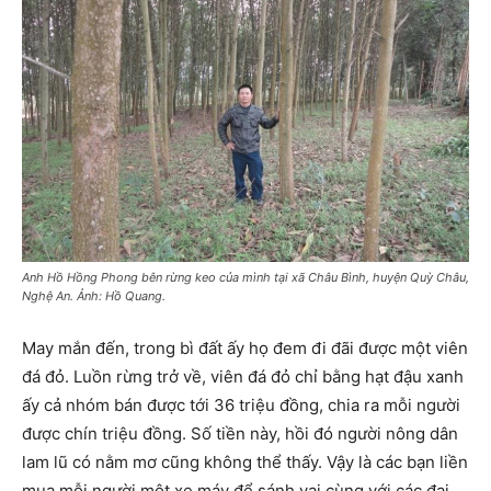
Anh Hồ Hồng Phong bên rừng keo của mình tại xã Châu Bình, huyện Quỳ Châu,
Nghệ An. Ảnh: Hồ Quang.
May mắn đến, trong bì đất ấy họ đem đi đãi được một viên
đá đỏ. Luồn rừng trở về, viên đá đỏ chỉ bằng hạt đậu xanh
ấy cả nhóm bán được tới 36 triệu đồng, chia ra mỗi người
được chín triệu đồng. Số tiền này, hồi đó người nông dân
lam lũ có nằm mơ cũng không thể thấy. Vậy là các bạn liền
mua mỗi người một xe máy để sánh vai cùng với các đại