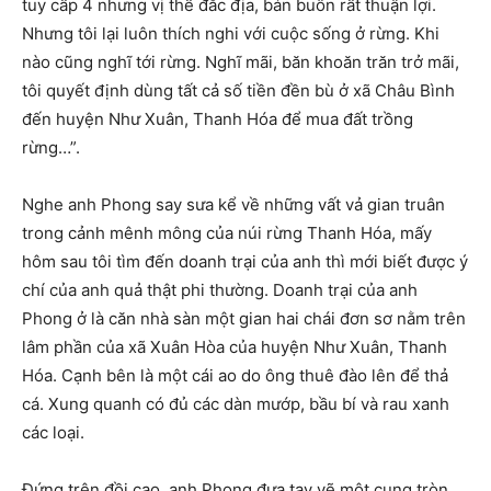
tuy cấp 4 nhưng vị thế đắc địa, bán buôn rất thuận lợi.
Nhưng tôi lại luôn thích nghi với cuộc sống ở rừng. Khi
nào cũng nghĩ tới rừng. Nghĩ mãi, băn khoăn trăn trở mãi,
tôi quyết định dùng tất cả số tiền đền bù ở xã Châu Bình
đến huyện Như Xuân, Thanh Hóa để mua đất trồng
rừng…”.
Nghe anh Phong say sưa kể về những vất vả gian truân
trong cảnh mênh mông của núi rừng Thanh Hóa, mấy
hôm sau tôi tìm đến doanh trại của anh thì mới biết được ý
chí của anh quả thật phi thường. Doanh trại của anh
Phong ở là căn nhà sàn một gian hai chái đơn sơ nằm trên
lâm phần của xã Xuân Hòa của huyện Như Xuân, Thanh
Hóa. Cạnh bên là một cái ao do ông thuê đào lên để thả
cá. Xung quanh có đủ các dàn mướp, bầu bí và rau xanh
các loại.
Đứng trên đồi cao, anh Phong đưa tay vẽ một cung tròn