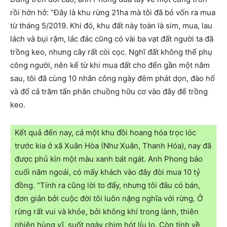
rồi hớn hở: “Đây là khu rừng 21ha mà tôi đã bỏ vốn ra mua
từ tháng 5/2019. Khi đó, khu đất này toàn là sim, mua, lau
lách và bụi rậm, lác đác cũng có vài ba vạt đất người ta đã
trồng keo, nhưng cây rất còi cọc. Nghĩ đất không thể phụ
công người, nên kể từ khi mua đất cho đến gần một năm
sau, tôi đã cùng 10 nhân công ngày đêm phát dọn, đào hố
và đổ cả trăm tấn phân chuồng hữu cơ vào đây để trồng
keo.
Kết quả đến nay, cả một khu đồi hoang hóa trọc lóc
trước kia ở xã Xuân Hòa (Như Xuân, Thanh Hóa), nay đã
được phủ kín một màu xanh bát ngát. Anh Phong bảo
cuối năm ngoái, có mấy khách vào đây đòi mua 10 tỷ
đồng. “Tính ra cũng lời to đấy, nhưng tôi đâu có bán,
đơn giản bởi cuộc đời tôi luôn nặng nghĩa với rừng. Ở
rừng rất vui và khỏe, bởi không khí trong lành, thiên
nhiên hùng vĩ, suốt ngày chim hót líu lo. Còn tính về