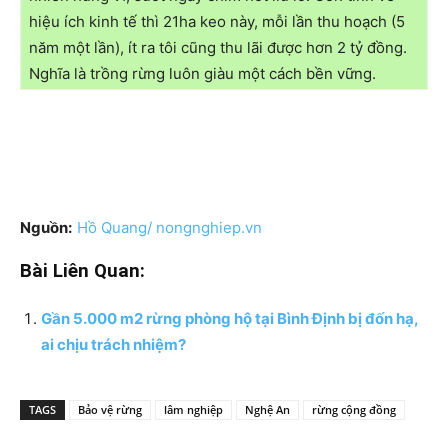
hiệu ích kinh tế thì 21ha keo này, mỗi lần thu hoạch (5
năm một lần), ít ra tôi cũng thu lãi được hơn 2 tỷ đồng.
Nghĩa là trồng rừng luôn giàu một cách bền vững.
Nguồn:
Hồ Quang/ nongnghiep.vn
Bài Liên Quan:
Gần 5.000 m2 rừng phòng hộ tại Bình Định bị đốn hạ,
ai chịu trách nhiệm?
TAGS
Bảo vệ rừng
lâm nghiệp
Nghệ An
rừng cộng đồng