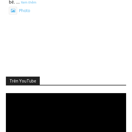
bé.
...
Xem thêm
Photo
Xem trên Facebook
·
Chia sẻ
ThienNhien.Net
3 ngày trước
KHI KHÔNG CÒN DƯ ĐỊA MÔI TRƯỜNG
Quy hoạch phát triển thường bắt đầu từ nhu cầu: cần
thêm khu công
...
Xem thêm
Photo
Trên YouTube
Xem trên Facebook
·
Chia sẻ
Video
Player
ThienNhien.Net
4 ngày trước
TỪNG DỰ ÁN ĐỀU ĐẠT CHUẨN, VÌ SAO CẢ VÙNG VẪN QUÁ
TẢI?