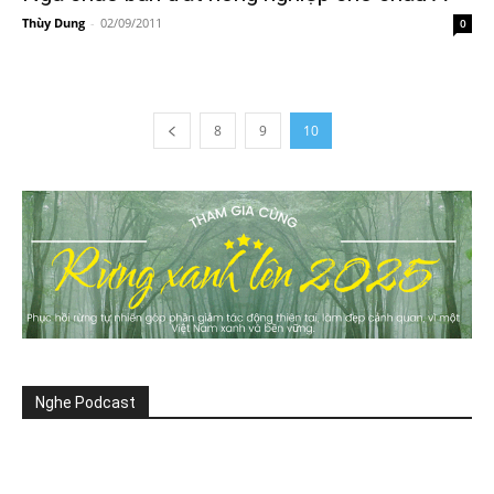
Thùy Dung
-
02/09/2011
0
8
9
10
Nghe Podcast