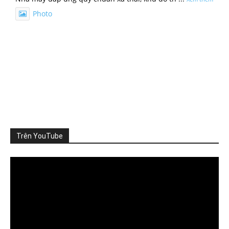
Photo
Xem trên Facebook
·
Chia sẻ
ThienNhien.Net
2 ngày trước
SỨC CHỊU TẢI: CẦN ĐO NHỮNG GÌ?
Khi nói đến sức chịu tải của môi trường, người ta thường
nghĩ đến m
...
Xem thêm
Photo
Trên YouTube
Xem trên Facebook
·
Chia sẻ
Video
Player
ThienNhien.Net
3 ngày trước
TỪ GIỚI HẠN HÀNH TINH ĐẾN GIỚI HẠN CỦA MỘT VÙNG
Khí hậu, đa dạng sinh học, nguồn nước, đất đai và
...
Xem