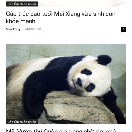
Bảo tồn thiên nhiên
Gấu trúc cao tuổi Mei Xiang vừa sinh con
khỏe mạnh
Son Thuy
-
24/08/2020
0
Bảo tồn thiên nhiên
Mỹ: Vườn thú Quốc gia đang chờ đợi chú