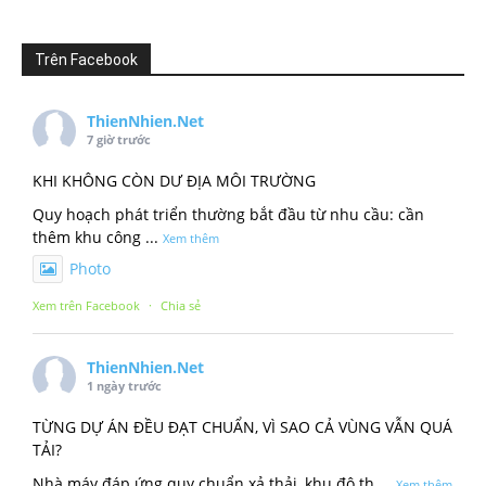
Trên Facebook
ThienNhien.Net
7 giờ trước
KHI KHÔNG CÒN DƯ ĐỊA MÔI TRƯỜNG
Quy hoạch phát triển thường bắt đầu từ nhu cầu: cần
thêm khu công
...
Xem thêm
Photo
Xem trên Facebook
·
Chia sẻ
ThienNhien.Net
1 ngày trước
TỪNG DỰ ÁN ĐỀU ĐẠT CHUẨN, VÌ SAO CẢ VÙNG VẪN QUÁ
TẢI?
Nhà máy đáp ứng quy chuẩn xả thải, khu đô th
...
Xem thêm