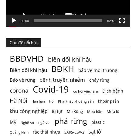
thêm
Photo
Xem trên Facebook
·
Chia sẻ
00:00
02:45
ThienNhien.Net
Chủ đề nổi bật
4 ngày trước
KHI HỆ SINH THÁI VƯỢT NGƯỠNG
BBĐVHD
biến đổi khí hậu
Thiên nhiên thường tạo cho con người cảm giác rằng mọi
BĐKH
Biến đổi khí hậu
bảo vệ môi trường
thứ vẫn đang t
...
Xem thêm
Photo
bệnh truyền nhiễm
Bảo vệ rừng
cháy rừng
Covid-19
corona
Xem trên Facebook
·
Chia sẻ
Dịch bệnh
cơ hội việc làm
Hà Nội
khoáng sản
Khai thác khoáng sản
Hạn hán
Hổ
khu công nghiệp
lũ lụt
Mê Kông
Mưa lũ
Mưa bão
phá rừng
Mỹ
plastic
ngà voi
Nghệ An
sạt lở
rác thải nhựa
SARS-CoV-2
Quảng Nam