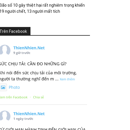
Bão số 10 gây thiệt hại rất nghiêm trọng khiến
19 người chết, 13 người mất tích
Trên Facebook
ThienNhien.Net
9 giờ trước
SỨC CHỊU TẢI: CẦN ĐO NHỮNG GÌ?
Khi nói đến sức chịu tải của môi trường,
người ta thường nghĩ đến m
...
Xem thêm
Photo
Xem trên Facebook
·
Chia sẻ
ThienNhien.Net
1 ngày trước
TỪ GIỚI HẠN HÀNH TINH ĐẾN GIỚI HẠN CỦA