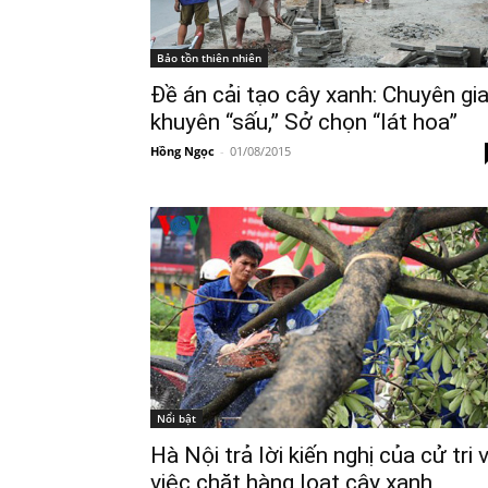
Bảo tồn thiên nhiên
Đề án cải tạo cây xanh: Chuyên gi
khuyên “sấu,” Sở chọn “lát hoa”
Hồng Ngọc
-
01/08/2015
Nổi bật
Hà Nội trả lời kiến nghị của cử tri 
việc chặt hàng loạt cây xanh