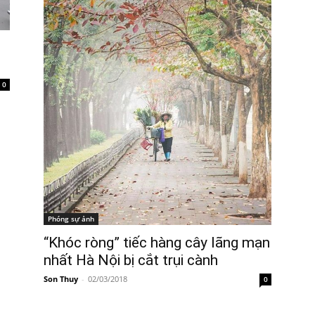
g
0
Phóng sự ảnh
“Khóc ròng” tiếc hàng cây lãng mạn
nhất Hà Nội bị cắt trụi cành
Son Thuy
-
02/03/2018
0