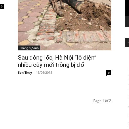
0
Phóng sự ảnh
Sau dông lốc, Hà Nội “lộ diện”
nhiều cây mới trồng bị đổ
Son Thuy
-
15/06/2015
0
Page 1 of 2