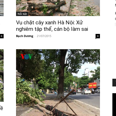
Nổi bật
a
Vụ chặt cây xanh Hà Nội: Xử
nghiêm tập thể, cán bộ làm sai
Bạch Dương
-
21/07/2015
0
0
Vi
Pl
về