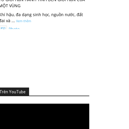
MỘT VÙNG
Khí hậu, đa dạng sinh học, nguồn nước, đất
đai và
...
Xem thêm
Photo
Xem trên Facebook
·
Chia sẻ
ThienNhien.Net
2 ngày trước
KHI HỆ SINH THÁI VƯỢT NGƯỠNG
Thiên nhiên thường tạo cho con người cảm
giác rằng mọi thứ vẫn đang t
...
Xem thêm
Trên YouTube
Photo
Xem trên Facebook
·
Chia sẻ
deo
ayer
ThienNhien.Net
3 ngày trước