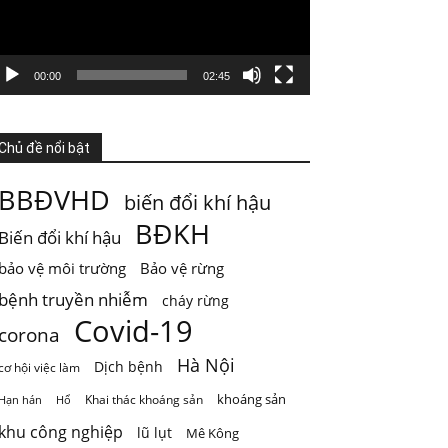
GIỚI HẠN SINH THÁI KHÔNG PHẢI LÀ GIỚI
HẠN PHÁT TRIỂN
Nước từ sông được dùng cho sinh hoạt, tưới
00:00
02:45
ti
...
Xem thêm
Photo
Chủ đề nổi bật
Xem trên Facebook
·
Chia sẻ
BBĐVHD
biến đổi khí hậu
ThienNhien.Net
BĐKH
Biến đổi khí hậu
4 ngày trước
bảo vệ môi trường
Bảo vệ rừng
Mai Châu mùa em thơm nếp xôi
bệnh truyền nhiễm
cháy rừng
Chỉ một câu thơ của Quang Dũng cũng đủ để
Covid-19
đưa Mai Châu trở thành một
...
Xem thêm
corona
Photo
Hà Nội
Dịch bệnh
cơ hội việc làm
Xem trên Facebook
·
Chia sẻ
khoáng sản
Khai thác khoáng sản
Hạn hán
Hổ
khu công nghiệp
lũ lụt
Mê Kông