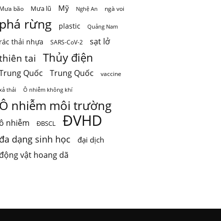
Mỹ
Mưa lũ
Mưa bão
ngà voi
Nghệ An
phá rừng
plastic
Quảng Nam
sạt lở
rác thải nhựa
SARS-CoV-2
Thủy điện
thiên tai
Trung Quốc
Trung Quốc
vaccine
Ô nhiễm không khí
xả thải
Ô nhiễm môi trường
ĐVHD
ô nhiễm
ĐBSCL
đa dạng sinh học
đại dịch
động vật hoang dã