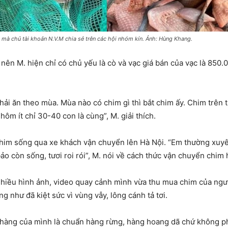
à chủ tài khoản N.V.M chia sẻ trên các hội nhóm kín. Ảnh: Hùng Khang.
 nên M. hiện chỉ có chủ yếu là cò và vạc giá bán của vạc là 850
ải ăn theo mùa. Mùa nào có chim gì thì bắt chim ấy. Chim trên 
hôm ít chỉ 30-40 con là cùng”, M. giải thích.
chim sống qua xe khách vận chuyển lên Hà Nội. “Em thường xuyê
o còn sống, tươi roi rói”, M. nói về cách thức vận chuyển chim
nhiều hình ảnh, video quay cảnh mình vừa thu mua chim của ngườ
g như đã kiệt sức vì vùng vẫy, lông cánh tả tơi.
hàng của mình là chuẩn hàng rừng, hàng hoang dã chứ không phả