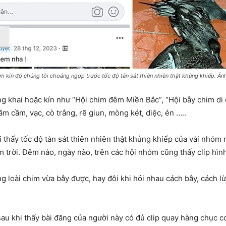
 kín đó chúng tôi choáng ngợp trước tốc độ tàn sát thiên nhiên thật khủng khiếp. Ản
khai hoặc kín như “Hội chim đêm Miền Bắc”, “Hội bẫy chim di c
m cầm, vạc, cò trắng, rẽ giun, mòng két, diệc, én …..
thấy tốc độ tàn sát thiên nhiên thật khủng khiếp của vài nhóm n
 trời. Đêm nào, ngày nào, trên các hội nhóm cũng thấy clip hình ả
g loài chim vừa bẫy được, hay đôi khi hỏi nhau cách bẫy, cách l
sau khi thấy bài đăng của người này có đủ clip quay hàng chục c