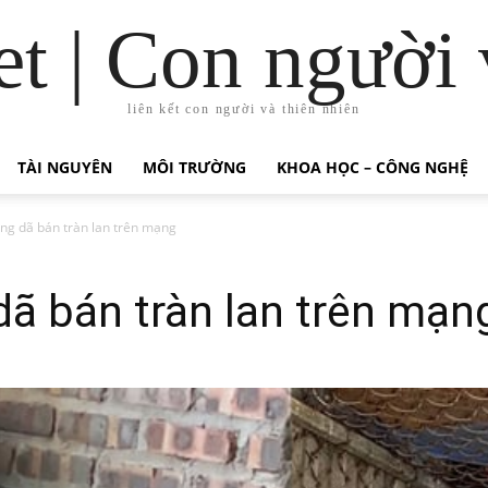
t | Con người 
liên kết con người và thiên nhiên
TÀI NGUYÊN
MÔI TRƯỜNG
KHOA HỌC – CÔNG NGHỆ
ng dã bán tràn lan trên mạng
ã bán tràn lan trên mạn