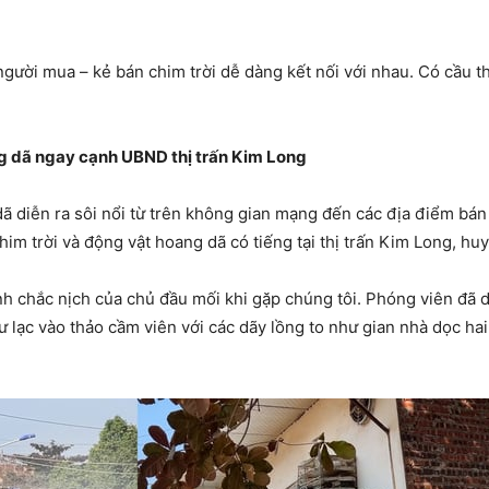
gười mua – kẻ bán chim trời dễ dàng kết nối với nhau. Có cầu thì
ng dã ngay cạnh UBND thị trấn Kim Long
ã diễn ra sôi nổi từ trên không gian mạng đến các địa điểm bán 
im trời và động vật hoang dã có tiếng tại thị trấn Kim Long, h
h chắc nịch của chủ đầu mối khi gặp chúng tôi. Phóng viên đã d
ư lạc vào thảo cầm viên với các dãy lồng to như gian nhà dọc ha