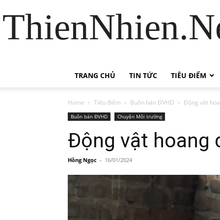
ThienNhien.Ne
TRANG CHỦ
TIN TỨC
TIÊU ĐIỂM
Home
Tiêu điểm
Buôn bán ĐVHD
Động vật hoa
Buôn bán ĐVHD
Chuyện Môi trường
Động vật hoang d
Hồng Ngọc
-
16/01/2024