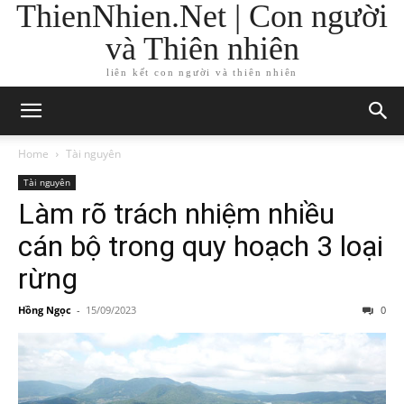
ThienNhien.Net | Con người
và Thiên nhiên
liên kết con người và thiên nhiên
Home
Tài nguyên
Tài nguyên
Làm rõ trách nhiệm nhiều
cán bộ trong quy hoạch 3 loại
rừng
Hồng Ngọc
-
15/09/2023
0