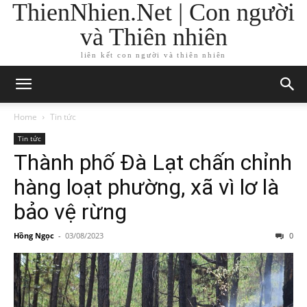
ThienNhien.Net | Con người
và Thiên nhiên
liên kết con người và thiên nhiên
Home
Tin tức
Tin tức
Thành phố Đà Lạt chấn chỉnh
hàng loạt phường, xã vì lơ là
bảo vệ rừng
Hồng Ngọc
-
03/08/2023
0