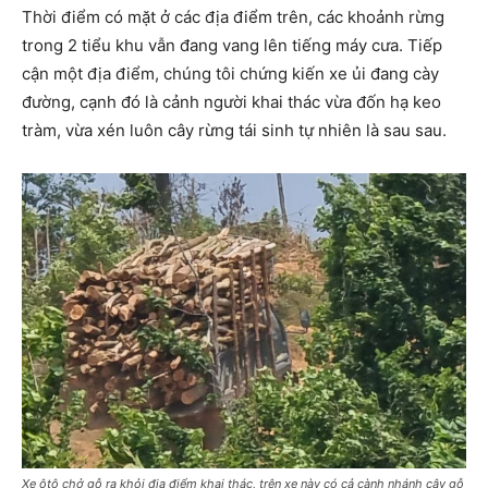
Thời điểm có mặt ở các địa điểm trên, các khoảnh rừng
trong 2 tiểu khu vẫn đang vang lên tiếng máy cưa. Tiếp
cận một địa điểm, chúng tôi chứng kiến xe ủi đang cày
đường, cạnh đó là cảnh người khai thác vừa đốn hạ keo
tràm, vừa xén luôn cây rừng tái sinh tự nhiên là sau sau.
Xe ôtô chở gỗ ra khỏi địa điểm khai thác, trên xe này có cả cành nhánh cây gỗ