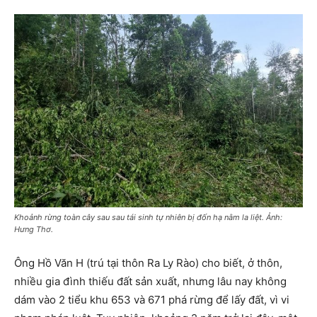
Khoảnh rừng toàn cây sau sau tái sinh tự nhiên bị đốn hạ nằm la liệt. Ảnh:
Hưng Thơ.
Ông Hồ Văn H (trú tại thôn Ra Ly Rào) cho biết, ở thôn,
nhiều gia đình thiếu đất sản xuất, nhưng lâu nay không
dám vào 2 tiểu khu 653 và 671 phá rừng để lấy đất, vì vi