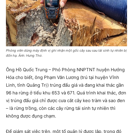
Phóng viên dùng máy định vị ghi nhận một gốc cây sau sau tái sinh tự nhiên bị
đốn hạ. Ảnh: Hưng Thơ.
Ông Hồ Quốc Trung – Phó Phòng NNPTNT huyện Hướng
Hóa cho biết, ông Phạm Văn Lương (trú tại huyện Vĩnh
Linh, tỉnh Quảng Trị) trúng đấu giá và đang khai thác gần
96 ha rừng ở tiểu khu 653 và 671. Quá trình khai thác, đơn
vị trúng đấu giá chỉ được cưa cắt cây keo tràm và sao đen
– là rừng trồng, còn các cây rừng tái sinh tự nhiên thì
không được đụng chạm.
Để giám sát việc trên, một tổ quản lý được lập, trong đó