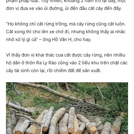
phạm pháp luật. Tuy nhiên, khoảng 2 năm trở lại đây, một
đơn vị đưa xe vào ủi đường, ủi đến đâu cắt cây đến đấy.
“Họ không chỉ cắt rừng trồng, mà cây rừng cũng cắt luôn.
Cắt xong thì cho lên xe chở đi, nhưng không thấy ai nhắc
nhở xử lý gì cả” – ông Hồ Văn H, cho hay.
Vì thấy đơn vị khai thác cưa cắt được cây rừng, nên nhiều
hộ dân ở thôn Ra Ly Rào cũng vào 2 tiểu khu trên chặt các
cây tái sinh còn lại, rồi chiếm đất để sản xuất.