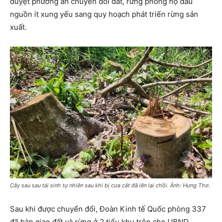
duyệt phương án chuyển đổi đất, rừng phòng hộ đầu
nguồn ít xung yếu sang quy hoạch phát triển rừng sản
xuất.
Cây sau sau tái sinh tự nhiên sau khi bị cưa cắt đã lên lại chồi. Ảnh: Hưng Thơ.
Sau khi được chuyển đổi, Đoàn Kinh tế Quốc phòng 337
đã bàn giao đất và rừng ở 2 tiểu khu trên cho UBND