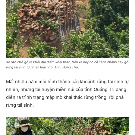
Xe ôtô chở gỗ ra khỏi địa điểm khai thác, trên xe này có cả cành nhánh cây gỗ
rừng tái sinh tự nhiên loại nhỏ. Ảnh: Hưng Thơ.
Mất nhiều năm mới hình thành các khoảnh rừng tái sinh tự
nhiên, nhưng tại huyện miền núi của tỉnh Quảng Trị đang
diễn ra trình trạng mập mờ khai thác rừng trồng, rồi phá
rừng tái sinh.