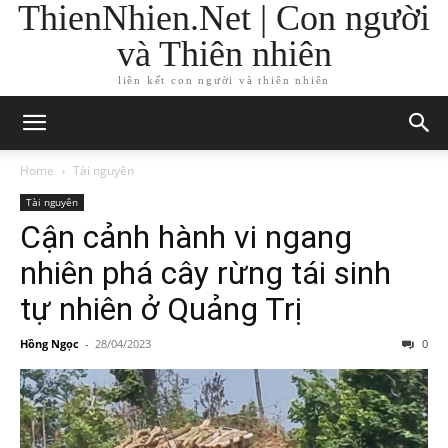
ThienNhien.Net | Con người
và Thiên nhiên
liên kết con người và thiên nhiên
Home
Tài nguyên
Tài nguyên
Cận cảnh hành vi ngang
nhiên phá cây rừng tái sinh
tự nhiên ở Quảng Trị
Hồng Ngọc
-
28/04/2023
0