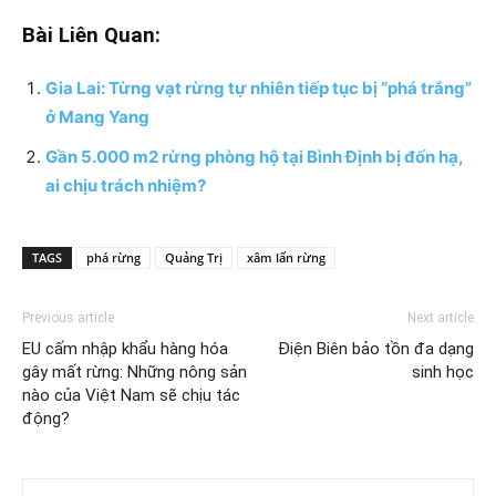
Bài Liên Quan:
Gia Lai: Từng vạt rừng tự nhiên tiếp tục bị “phá trắng”
ở Mang Yang
Gần 5.000 m2 rừng phòng hộ tại Bình Định bị đốn hạ,
ai chịu trách nhiệm?
TAGS
phá rừng
Quảng Trị
xâm lấn rừng
Previous article
Next article
EU cấm nhập khẩu hàng hóa
Điện Biên bảo tồn đa dạng
gây mất rừng: Những nông sản
sinh học
nào của Việt Nam sẽ chịu tác
động?