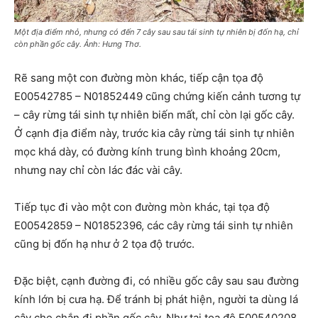
Một địa điểm nhỏ, nhưng có đến 7 cây sau sau tái sinh tự nhiên bị đốn hạ, chỉ
còn phần gốc cây. Ảnh: Hưng Thơ.
Rẽ sang một con đường mòn khác, tiếp cận tọa độ
E00542785 – N01852449 cũng chứng kiến cảnh tương tự
– cây rừng tái sinh tự nhiên biến mất, chỉ còn lại gốc cây.
Ở cạnh địa điểm này, trước kia cây rừng tái sinh tự nhiên
mọc khá dày, có đường kính trung bình khoảng 20cm,
nhưng nay chỉ còn lác đác vài cây.
Tiếp tục đi vào một con đường mòn khác, tại tọa độ
E00542859 – N01852396, các cây rừng tái sinh tự nhiên
cũng bị đốn hạ như ở 2 tọa độ trước.
Đặc biệt, cạnh đường đi, có nhiều gốc cây sau sau đường
kính lớn bị cưa hạ. Để tránh bị phát hiện, người ta dùng lá
cây che chắn đi phần gốc cây. Như tại tọa độ E00540208