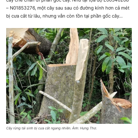
– N01853276, một cây sau sau có đường kính hơn cả mét
bị cưa cắt từ lâu, nhưng vẫn còn tồn tại phần gốc cây…
Cây rừng tái sinh bị cưa cắt ngang nhiên. Ảnh: Hưng Thơ.