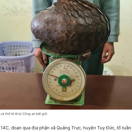
 cá thể tê tê bị Công an bắt giữ.
ộ 14C, đoạn qua địa phận xã Quảng Trực, huyện Tuy Đức, tổ tuầ