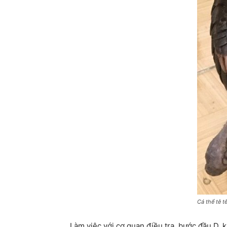
Cá thể tê t
Làm việc với cơ quan điều tra, bước đầu D. k