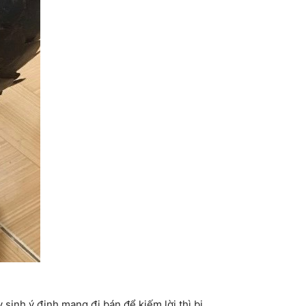
 sinh ý định mang đi bán để kiếm lời thì bị