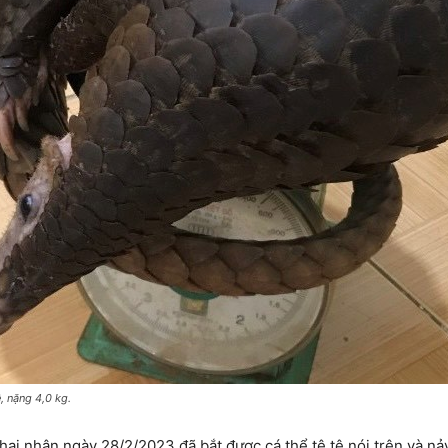
ê, nặng 4,0 kg.
hai nhận ngày 28/2/2023 đã bắt được cá thể tê tê nói trên và nảy