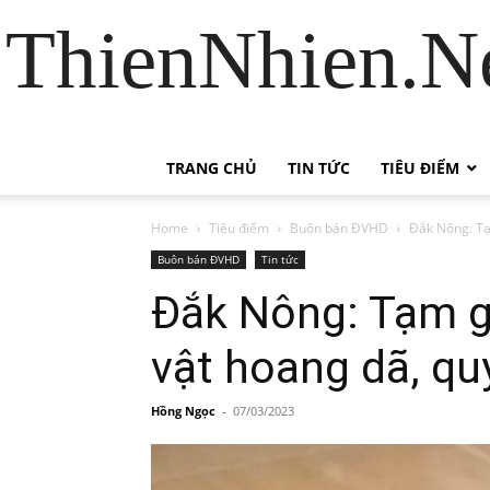
ThienNhien.Ne
TRANG CHỦ
TIN TỨC
TIÊU ĐIỂM
Home
Tiêu điểm
Buôn bán ĐVHD
Đắk Nông: Tạ
Buôn bán ĐVHD
Tin tức
Đắk Nông: Tạm g
vật hoang dã, qu
Hồng Ngọc
-
07/03/2023