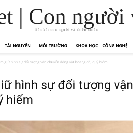
t | Con người 
liên kết con người và thiên nhiên
TÀI NGUYÊN
MÔI TRƯỜNG
KHOA HỌC – CÔNG NGHỆ
m giữ hình sự đối tượng vận chuyển động vật hoang dã, quý hiếm
iữ hình sự đối tượng vậ
ý hiếm