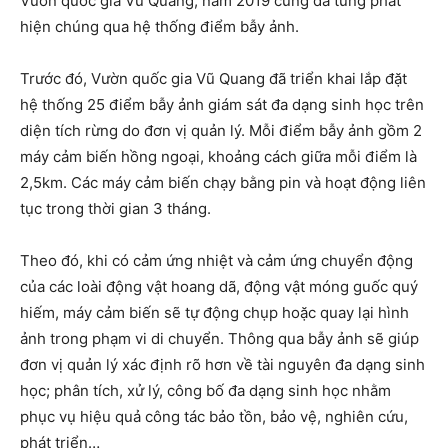
Vườn quốc gia Vũ Quang, năm 2019 cũng đã từng phát
hiện chúng qua hệ thống điểm bẫy ảnh.
Trước đó, Vườn quốc gia Vũ Quang đã triển khai lắp đặt
hệ thống 25 điểm bẫy ảnh giám sát đa dạng sinh học trên
diện tích rừng do đơn vị quản lý. Mỗi điểm bẫy ảnh gồm 2
máy cảm biến hồng ngoại, khoảng cách giữa mỗi điểm là
2,5km. Các máy cảm biến chạy bằng pin và hoạt động liên
tục trong thời gian 3 tháng.
Theo đó, khi có cảm ứng nhiệt và cảm ứng chuyển động
của các loài động vật hoang dã, động vật móng guốc quý
hiếm, máy cảm biến sẽ tự động chụp hoặc quay lại hình
ảnh trong phạm vi di chuyển. Thông qua bẫy ảnh sẽ giúp
đơn vị quản lý xác định rõ hơn về tài nguyên đa dạng sinh
học; phân tích, xử lý, công bố đa dạng sinh học nhằm
phục vụ hiệu quả công tác bảo tồn, bảo vệ, nghiên cứu,
phát triển…