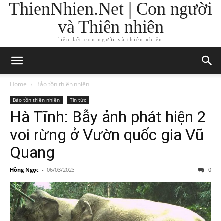
ThienNhien.Net | Con người
và Thiên nhiên
liên kết con người và thiên nhiên
Home
Bảo tồn thiên nhiên
Bảo tồn thiên nhiên
Tin tức
Hà Tĩnh: Bẫy ảnh phát hiện 2
voi rừng ở Vườn quốc gia Vũ
Quang
Hồng Ngọc
-
06/03/2023
0