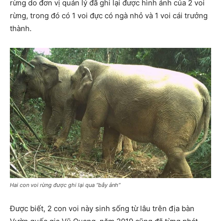
rừng do đơn vị quản lý đã ghi lại được hình ảnh của 2 voi
rừng, trong đó có 1 voi đực có ngà nhỏ và 1 voi cái trưởng
thành.
Hai con voi rừng được ghi lại qua “bẫy ảnh”
Được biết, 2 con voi này sinh sống từ lâu trên địa bàn