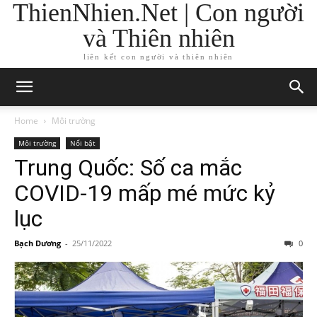
ThienNhien.Net | Con người
và Thiên nhiên
liên kết con người và thiên nhiên
Home
Môi trường
Môi trường
Nổi bật
Trung Quốc: Số ca mắc
COVID-19 mấp mé mức kỷ
lục
Bạch Dương
-
25/11/2022
0