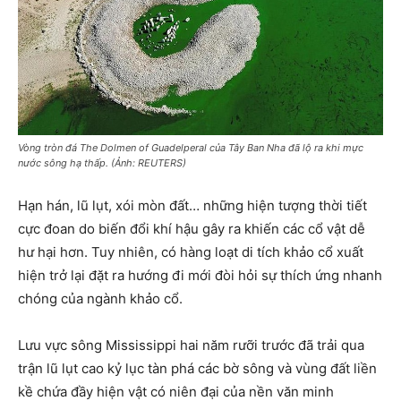
Vòng tròn đá The Dolmen of Guadelperal của Tây Ban Nha đã lộ ra khi mực
nước sông hạ thấp. (Ảnh: REUTERS)
Hạn hán, lũ lụt, xói mòn đất… những hiện tượng thời tiết
cực đoan do biến đổi khí hậu gây ra khiến các cổ vật dễ
hư hại hơn. Tuy nhiên, có hàng loạt di tích khảo cổ xuất
hiện trở lại đặt ra hướng đi mới đòi hỏi sự thích ứng nhanh
chóng của ngành khảo cổ.
Lưu vực sông Mississippi hai năm rưỡi trước đã trải qua
trận lũ lụt cao kỷ lục tàn phá các bờ sông và vùng đất liền
kề chứa đầy hiện vật có niên đại của nền văn minh