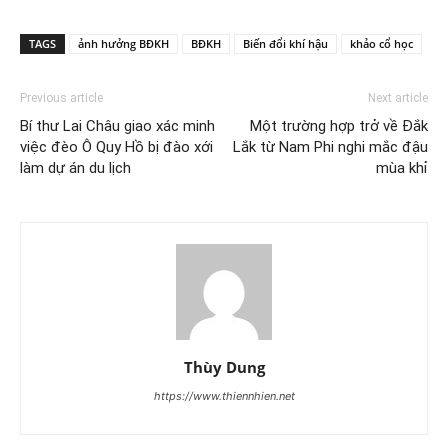
TAGS
ảnh hưởng BĐKH
BĐKH
Biến đổi khí hậu
khảo cổ học
Previous article
Next article
Bí thư Lai Châu giao xác minh
Một trường hợp trở về Đắk
việc đèo Ô Quy Hồ bị đào xới
Lắk từ Nam Phi nghi mắc đậu
làm dự án du lịch
mùa khỉ
Thùy Dung
https://www.thiennhien.net