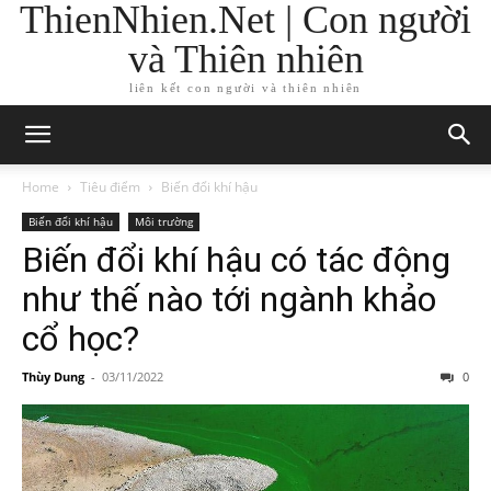
ThienNhien.Net | Con người
và Thiên nhiên
liên kết con người và thiên nhiên
Home
Tiêu điểm
Biến đổi khí hậu
Biến đổi khí hậu
Môi trường
Biến đổi khí hậu có tác động
như thế nào tới ngành khảo
cổ học?
Thùy Dung
-
03/11/2022
0