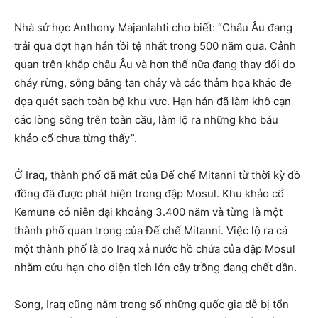
Nhà sử học Anthony Majanlahti cho biết: “Châu Âu đang
trải qua đợt hạn hán tồi tệ nhất trong 500 năm qua. Cảnh
quan trên khắp châu Âu và hơn thế nữa đang thay đổi do
cháy rừng, sông băng tan chảy và các thảm họa khác đe
dọa quét sạch toàn bộ khu vực. Hạn hán đã làm khô cạn
các lòng sông trên toàn cầu, làm lộ ra những kho báu
khảo cổ chưa từng thấy”.
Ở Iraq, thành phố đã mất của Đế chế Mitanni từ thời kỳ đồ
đồng đã được phát hiện trong đập Mosul. Khu khảo cổ
Kemune có niên đại khoảng 3.400 năm và từng là một
thành phố quan trọng của Đế chế Mitanni. Việc lộ ra cả
một thành phố là do Iraq xả nước hồ chứa của đập Mosul
nhằm cứu hạn cho diện tích lớn cây trồng đang chết dần.
Song, Iraq cũng nằm trong số những quốc gia dễ bị tổn