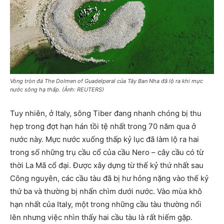
Vòng tròn đá The Dolmen of Guadelperal của Tây Ban Nha đã lộ ra khi mực
nước sông hạ thấp. (Ảnh: REUTERS)
Tuy nhiên, ở Italy, sông Tiber đang nhanh chóng bị thu
hẹp trong đợt hạn hán tồi tệ nhất trong 70 năm qua ở
nước này. Mực nước xuống thấp kỷ lục đã làm lộ ra hai
trong số những trụ cầu cổ của cầu Nero – cây cầu có từ
thời La Mã cổ đại. Được xây dựng từ thế kỷ thứ nhất sau
Công nguyên, các cầu tàu đã bị hư hỏng nặng vào thế kỷ
thứ ba và thường bị nhấn chìm dưới nước. Vào mùa khô
hạn nhất của Italy, một trong những cầu tàu thường nổi
lên nhưng việc nhìn thấy hai cầu tàu là rất hiếm gặp.