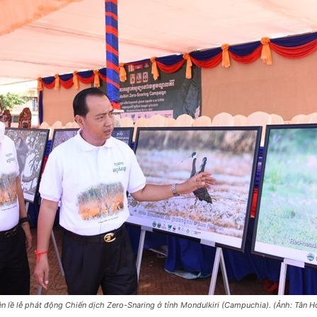
n lề lễ phát động Chiến dịch Zero-Snaring ở tỉnh Mondulkiri (Campuchia). (Ảnh: Tân H