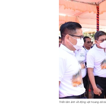
Triển lãm ảnh về động vật hoang dã bê