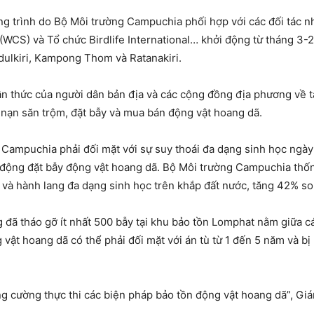
ng trình do Bộ Môi trường Campuchia phối hợp với các đối tác n
WCS) và Tổ chức Birdlife International… khởi động từ tháng 3-20
dulkiri, Kampong Thom và Ratanakiri.
 thức của người dân bản địa và các cộng đồng địa phương về t
 nạn săn trộm, đặt bẫy và mua bán động vật hoang dã.
, Campuchia phải đối mặt với sự suy thoái đa dạng sinh học ng
t động đặt bẫy động vật hoang dã. Bộ Môi trường Campuchia thốn
n và hành lang đa dạng sinh học trên khắp đất nước, tăng 42% so
đã tháo gỡ ít nhất 500 bẫy tại khu bảo tồn Lomphat nằm giữa các
t hoang dã có thể phải đối mặt với án tù từ 1 đến 5 năm và bị ph
ng cường thực thi các biện pháp bảo tồn động vật hoang dã”, 