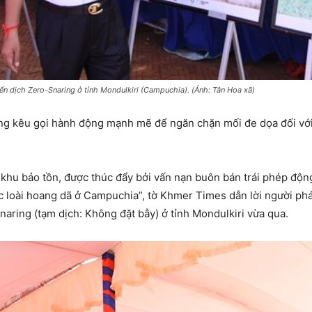
ến dịch Zero-Snaring ở tỉnh Mondulkiri (Campuchia). (Ảnh: Tân Hoa xã)
ng kêu gọi hành động mạnh mẽ để ngăn chặn mối đe dọa đối với
 khu bảo tồn, được thúc đẩy bởi vấn nạn buôn bán trái phép độn
ác loài hoang dã ở Campuchia”, tờ Khmer Times dẫn lời người p
naring (tạm dịch: Không đặt bẫy) ở tỉnh Mondulkiri vừa qua.