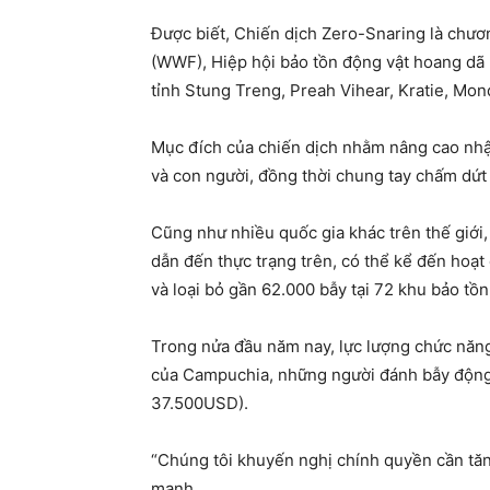
Được biết, Chiến dịch Zero-Snaring là chươ
(WWF), Hiệp hội bảo tồn động vật hoang dã (
tỉnh Stung Treng, Preah Vihear, Kratie, Mon
Mục đích của chiến dịch nhằm nâng cao nhận
và con người, đồng thời chung tay chấm dứt
Cũng như nhiều quốc gia khác trên thế giới
dẫn đến thực trạng trên, có thể kể đến hoạ
và loại bỏ gần 62.000 bẫy tại 72 khu bảo tồ
Trong nửa đầu năm nay, lực lượng chức năng 
của Campuchia, những người đánh bẫy động vậ
37.500USD).
“Chúng tôi khuyến nghị chính quyền cần tă
mạnh.