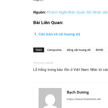
Nguồn:
Khánh Ngân/Báo Quân đội Nhân dâ
Bài Liên Quan:
Căn bản về tái hoang dã
TAGS
Campuchia
động vật hoang dã
ĐVHD
Previous article
Lỗ hổng trong bảo tồn ở Việt Nam: Nhìn từ các
Bạch Dương
https://www.thiennhien.net