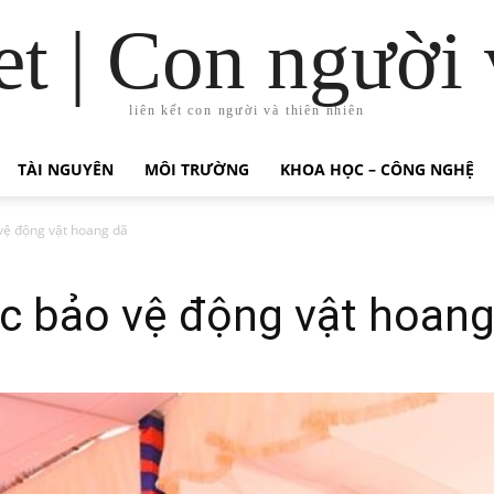
t | Con người 
liên kết con người và thiên nhiên
TÀI NGUYÊN
MÔI TRƯỜNG
KHOA HỌC – CÔNG NGHỆ
vệ động vật hoang dã
c bảo vệ động vật hoang