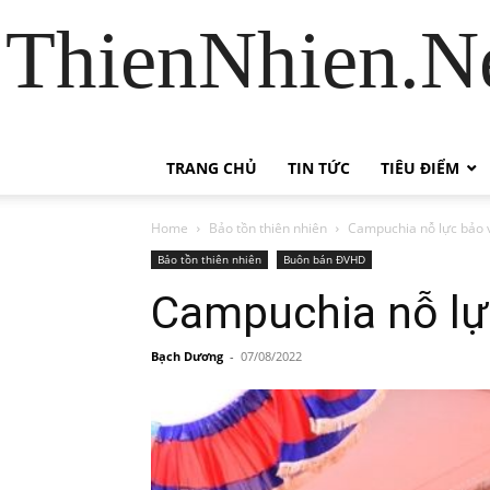
ThienNhien.Ne
TRANG CHỦ
TIN TỨC
TIÊU ĐIỂM
Home
Bảo tồn thiên nhiên
Campuchia nỗ lực bảo 
Bảo tồn thiên nhiên
Buôn bán ĐVHD
Campuchia nỗ lự
Bạch Dương
-
07/08/2022