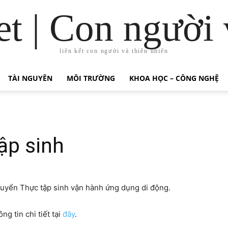
t | Con người 
liên kết con người và thiên nhiên
TÀI NGUYÊN
MÔI TRƯỜNG
KHOA HỌC – CÔNG NGHỆ
ập sinh
uyển Thực tập sinh vận hành ứng dụng di động.
g tin chi tiết tại
đây
.