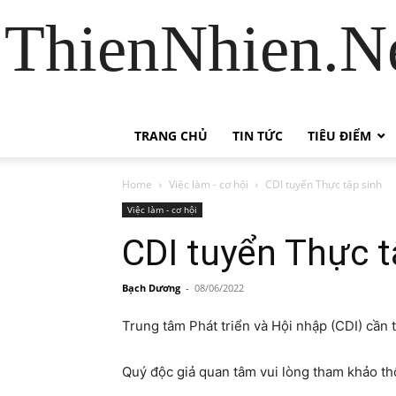
ThienNhien.Ne
TRANG CHỦ
TIN TỨC
TIÊU ĐIỂM
Home
Việc làm - cơ hội
CDI tuyển Thực tập sinh
Việc làm - cơ hội
CDI tuyển Thực t
Bạch Dương
-
08/06/2022
Trung tâm Phát triển và Hội nhập (CDI) cần
t
Quý độc giả quan tâm vui lòng tham khảo thôn