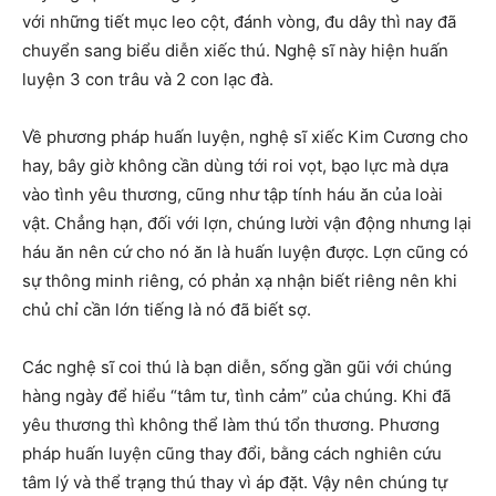
với những tiết mục leo cột, đánh vòng, đu dây thì nay đã
chuyển sang biểu diễn xiếc thú. Nghệ sĩ này hiện huấn
luyện 3 con trâu và 2 con lạc đà.
Về phương pháp huấn luyện, nghệ sĩ xiếc Kim Cương cho
hay, bây giờ không cần dùng tới roi vọt, bạo lực mà dựa
vào tình yêu thương, cũng như tập tính háu ăn của loài
vật. Chẳng hạn, đối với lợn, chúng lười vận động nhưng lại
háu ăn nên cứ cho nó ăn là huấn luyện được. Lợn cũng có
sự thông minh riêng, có phản xạ nhận biết riêng nên khi
chủ chỉ cần lớn tiếng là nó đã biết sợ.
Các nghệ sĩ coi thú là bạn diễn, sống gần gũi với chúng
hàng ngày để hiểu “tâm tư, tình cảm” của chúng. Khi đã
yêu thương thì không thể làm thú tổn thương. Phương
pháp huấn luyện cũng thay đổi, bằng cách nghiên cứu
tâm lý và thể trạng thú thay vì áp đặt. Vậy nên chúng tự