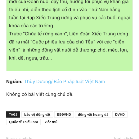
mới của Đoàn nuôi dạy thú, hướng tới phục vụ khán giả
thiếu nhi, diễn theo lịch cố định vào Thứ Năm hàng
tuần tại Rạp Xiếc Trung ương và phục vụ các buổi ngoại
khóa của các trường.
Trước “Chúa tể rừng xanh”, Liên đoàn Xiếc Trung ương
đã ra mắt “Cuộc phiêu lưu của chú Tễu” với các “diễn
viên” là những động vật nuôi dễ thương: chó, mèo, lợn,
khỉ, dê, ngựa, trâu…
Nguồn:
Thùy Dương/ Báo Pháp luật Việt Nam
Không có bài viết cùng chủ đề.
TAGS
bảo vệ động vật
BBĐVHD
động vật hoang dã
ĐVHD
Quốc tế Thiếu nhi
xiếc thú
Previous article
Next article