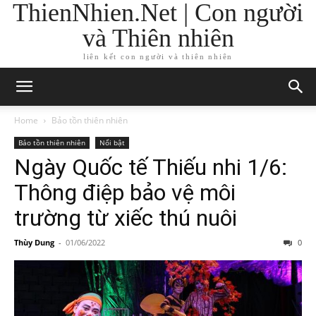
ThienNhien.Net | Con người
và Thiên nhiên
liên kết con người và thiên nhiên
Home
Bảo tồn thiên nhiên
Bảo tồn thiên nhiên
Nổi bật
Ngày Quốc tế Thiếu nhi 1/6:
Thông điệp bảo vệ môi
trường từ xiếc thú nuôi
Thùy Dung
-
01/06/2022
0