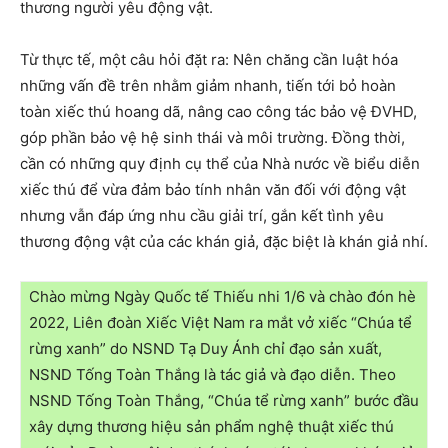
thương người yêu động vật.
Từ thực tế, một câu hỏi đặt ra: Nên chăng cần luật hóa
những vấn đề trên nhằm giảm nhanh, tiến tới bỏ hoàn
toàn xiếc thú hoang dã, nâng cao công tác bảo vệ ĐVHD,
góp phần bảo vệ hệ sinh thái và môi trường. Đồng thời,
cần có những quy định cụ thể của Nhà nước về biểu diễn
xiếc thú để vừa đảm bảo tính nhân văn đối với động vật
nhưng vẫn đáp ứng nhu cầu giải trí, gắn kết tình yêu
thương động vật của các khán giả, đặc biệt là khán giả nhí.
Chào mừng Ngày Quốc tế Thiếu nhi 1/6 và chào đón hè
2022, Liên đoàn Xiếc Việt Nam ra mắt vở xiếc “Chúa tể
rừng xanh” do NSND Tạ Duy Ánh chỉ đạo sản xuất,
NSND Tống Toàn Thắng là tác giả và đạo diễn. Theo
NSND Tống Toàn Thắng, “Chúa tể rừng xanh” bước đầu
xây dựng thương hiệu sản phẩm nghệ thuật xiếc thú