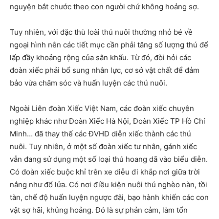
nguyện bắt chước theo con người chứ không hoảng sợ.
Tuy nhiên, với đặc thù loài thú nuôi thường nhỏ bé về
ngoại hình nên các tiết mục cần phải tăng số lượng thú để
lấp đầy khoảng rộng của sân khấu. Từ đó, đòi hỏi các
đoàn xiếc phải bổ sung nhân lực, cơ sở vật chất để đảm
bảo vừa chăm sóc và huấn luyện các thú nuôi.
Ngoài Liên đoàn Xiếc Việt Nam, các đoàn xiếc chuyên
nghiệp khác như Đoàn Xiếc Hà Nội, Đoàn Xiếc TP Hồ Chí
Minh… đã thay thế các ĐVHD diễn xiếc thành các thú
nuôi. Tuy nhiên, ở một số đoàn xiếc tư nhân, gánh xiếc
vẫn đang sử dụng một số loại thú hoang dã vào biểu diễn.
Có đoàn xiếc buộc khỉ trên xe diễu đi khắp nơi giữa trời
nắng như đổ lửa. Có nơi điều kiện nuôi thú nghèo nàn, tồi
tàn, chế độ huấn luyện ngược đãi, bạo hành khiến các con
vật sợ hãi, khủng hoảng. Đó là sự phản cảm, làm tổn