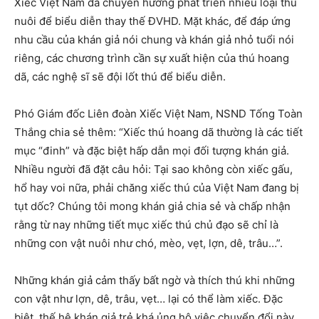
Xiếc Việt Nam đã chuyển hướng phát triển nhiều loại thú
nuôi để biểu diễn thay thế ĐVHD. Mặt khác, để đáp ứng
nhu cầu của khán giả nói chung và khán giả nhỏ tuổi nói
riêng, các chương trình cần sự xuất hiện của thú hoang
dã, các nghệ sĩ sẽ đội lốt thú để biểu diễn.
Phó Giám đốc Liên đoàn Xiếc Việt Nam, NSND Tống Toàn
Thắng chia sẻ thêm: “Xiếc thú hoang dã thường là các tiết
mục “đinh” và đặc biệt hấp dẫn mọi đối tượng khán giả.
Nhiều người đã đặt câu hỏi: Tại sao không còn xiếc gấu,
hổ hay voi nữa, phải chăng xiếc thú của Việt Nam đang bị
tụt dốc? Chúng tôi mong khán giả chia sẻ và chấp nhận
rằng từ nay những tiết mục xiếc thú chủ đạo sẽ chỉ là
những con vật nuôi như chó, mèo, vẹt, lợn, dê, trâu…”.
Những khán giả cảm thấy bất ngờ và thích thú khi những
con vật như lợn, dê, trâu, vẹt… lại có thể làm xiếc. Đặc
biệt, thế hệ khán giả trẻ khá ủng hộ việc chuyển đổi này,