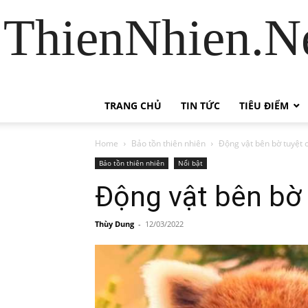
ThienNhien.Ne
TRANG CHỦ
TIN TỨC
TIÊU ĐIỂM
Home
Bảo tồn thiên nhiên
Động vật bên bờ tuyệt 
Bảo tồn thiên nhiên
Nổi bật
Động vật bên bờ
Thùy Dung
-
12/03/2022