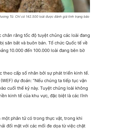
Dương Tử. Chỉ có 142.500 loài được đánh giá tình trạng bảo
c chắn rằng tốc độ tuyệt chủng các loài đang
ị săn bắt và buôn bán. Tổ chức Quốc tế về
oảng 10.000 đến 100.000 loài đang bên bờ
 theo cấp số nhân bởi sự phát triển kinh tế.
(WEF) dự đoán: “Nếu chúng ta tiếp tục vận
 vào cuối thế kỷ này. Tuyệt chủng loài không
 nền kinh tế của khu vực, đặc biệt là các lĩnh
ột phân tử có trong thực vật, trong khi
hải đối mặt với các mối đe dọa từ việc chặt