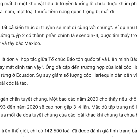
mất đi một kho vật liệu di truyền khổng lồ chưa được khám phá, 
hai năm, một loại thuốc tiềm năng quan trọng bị mất đi.
, tất cả kiến ​​thức di truyền sẽ mất đi cùng với chúng”. Ví dụ n
ng tuýp 2 có thành phần chính là exendin-4, được tìm thấy tron
 và tây bắc Mexico.
̀ đơn vị hợp tác giữa Tổ chức Bảo tồn quốc tế và Liên min
 bay mất đinh tán vậy”. Ông đề cập đến trường hợp của loài cóc 
u rừng ở Ecuador. Sự suy giảm số lượng cóc Harlequin dẫn đến v
ài cóc là tảo.
ngăn chặn tuyệt chủng. Một báo cáo năm 2020 cho thấy nếu không
93 đến năm 2020 sẽ cao hơn gấp 3-4 lần. Mặc dù tập trung nỗ lự
mối đe dọa tuyệt chủng của các loài khác khi chúng ta chưa hi
 trên thế giới, chỉ có 142.500 loài đã được đánh giá tình trạng b