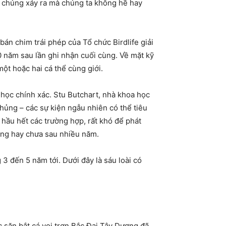
ệt chủng xảy ra mà chúng ta không hề hay
 chim trái phép của Tổ chức Birdlife giải
0 năm sau lần ghi nhận cuối cùng. Về mặt kỹ
ột hoặc hai cá thể cùng giới.
 học chính xác. Stu Butchart, nhà khoa học
chủng – các sự kiện ngẫu nhiên có thể tiêu
g hầu hết các trường hợp, rất khó để phát
ủng hay chưa sau nhiều năm.
đến 5 năm tới. Dưới đây là sáu loài có
ệc săn bắt cá voi trơn Bắc Đại Tây Dương đã