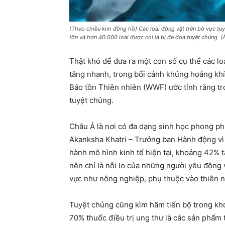
(Theo chiều kim đồng hồ) Các loài động vật trên bờ vực tu
tồn và hơn 40.000 loài được coi là bị đe dọa tuyệt chủng. (Ả
Thật khó để đưa ra một con số cụ thể các lo
tăng nhanh, trong bối cảnh khủng hoảng khí h
Bảo tồn Thiên nhiên (WWF) ước tính rằng tr
tuyệt chủng.
Châu Á là nơi có đa dạng sinh học phong phú,
Akanksha Khatri – Trưởng ban Hành động vì 
hành mô hình kinh tế hiện tại, khoảng 42% t
nên chỉ là nỗi lo của những người yêu đô
vực như nông nghiệp, phụ thuộc vào thiên nh
Tuyệt chủng cũng kìm hãm tiến bộ trong kho
70% thuốc điều trị ung thư là các sản phẩm t