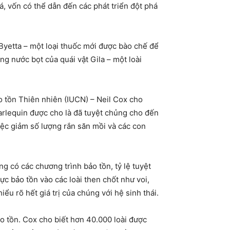
vốn có thể dẫn đến các phát triển đột phá
hư Byetta – một loại thuốc mới được bào chế để
g nước bọt của quái vật Gila – một loài
h Bảo tồn Thiên nhiên (IUCN) – Neil Cox cho
Harlequin được cho là đã tuyệt chủng cho đến
iệc giảm số lượng rắn săn mồi và các con
 có các chương trình bảo tồn, tỷ lệ tuyệt
c bảo tồn vào các loài then chốt như voi,
ểu rõ hết giá trị của chúng với hệ sinh thái.
ảo tồn. Cox cho biết hơn 40.000 loài được