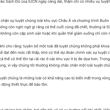
p vào Sách Đỏ của IUCN ngày càng dài, thậm chí có nhiều vụ tuy
chặn sự tuyệt chủng loài khu vực Châu Á và chương trình Buôn bán
ông còn nghi ngờ gì rằng cá thể cuối cùng đã chết, thường là 5
ếu không còn cặp sinh sản hoặc khi quần thể giảm xuống chỉ còn m
g khi cho rằng: tuyên bố một loài đã tuyệt chủng không phải khoa
thể đạt đến mức rất thấp, khó có thể dự đoán chính xác sự tuyệt 
á thể có thể tồn tại rải rác ở các khu vực ít bị đe dọa hơn. Tron
ùng, vì vậy chúng tôi thường không chắc chắn một loài tuyệt ch
yệt chủng là những loài có khả năng cao bị biến mất trong vòng 3 
 động thiết thực để bảo tồn.
 vì chúng bơi chậm, bơi gần bờ, và có xu hướng nổi khi chết. Vi