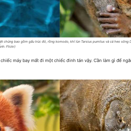
yệt chủng bao gồm gấu trúc đỏ, rồng komodo, khỉ lùn Tarsius pumilus và cá heo sông 
nh: Flickr)
 như chiếc máy bay mất đi một chiếc đinh tán vậy. Cần làm gì để ng