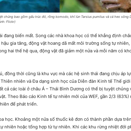
yệt chủng bao gồm gấu trúc đỏ, rồng komodo, khỉ lùn Tarsius pumilus và cá heo sông 
nh: Flickr)
ài đang biến mất. Song các nhà khoa học có thể khẳng định chắ
ậu gia tăng, động vật hoang dã mất môi trường sống tự nhiên, b
ong hai thế hệ qua, động vật đã giảm một nửa và mỗi năm có kh
 đồng thời cũng là khu vực mà các hệ sinh thái đang chịu áp lực
Thiên nhiên và Đa dạng sinh học của Diễn đàn Kinh tế Thế giới 
ất cả các loài ở châu Á – Thái Bình Dương có thể bị tuyệt chủng
̣ng vật. Theo Báo cáo Kinh tế tự nhiên mới của WEF, gần 2/3 (63%)
iên để phát triển.
a học. Khoảng một nửa số thuốc kê đơn có thành phần dựa trên m
ự nhiên hoặc tổng hợp từ tự nhiên. Khi các khu rừng nhiệt đới p