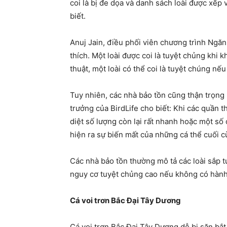
coi là bị đe dọa và danh sách loài được xế
biết.
Anuj Jain, điều phối viên chương trình Ngăn 
thích. Một loài được coi là tuyệt chủng khi kh
thuật, một loài có thể coi là tuyệt chúng n
Tuy nhiên, các nhà bảo tồn cũng thận trọn
trưởng của BirdLife cho biết: Khi các quần 
diệt số lượng còn lại rất nhanh hoặc một số c
hiện ra sự biến mất của những cá thể cuối c
Các nhà bảo tồn thường mô tả các loài sắp tu
nguy cơ tuyệt chủng cao nếu không có hành
Cá voi trơn Bắc Đại Tây Dương
Cá voi trơn Bắc Đại Tây Dương dễ bị săn bắt