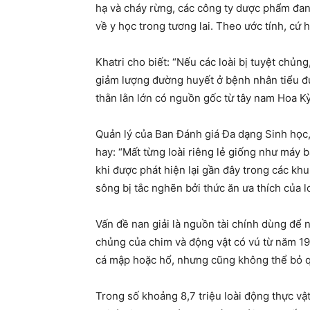
hạ và cháy rừng, các công ty dược phẩm đang 
về y học trong tương lai. Theo ước tính, cứ 
Khatri cho biết: “Nếu các loài bị tuyệt chủng
giảm lượng đường huyết ở bệnh nhân tiểu đườ
thằn lằn lớn có nguồn gốc từ tây nam Hoa Kỳ
Quản lý của Ban Đánh giá Đa dạng Sinh học, la
hay: “Mất từng loài riêng lẻ giống như máy
khi được phát hiện lại gần đây trong các kh
sông bị tắc nghẽn bởi thức ăn ưa thích của lo
Vấn đề nan giải là nguồn tài chính dùng để 
chủng của chim và động vật có vú từ năm 19
cá mập hoặc hổ, nhưng cũng không thể bỏ qua 
Trong số khoảng 8,7 triệu loài động thực vật