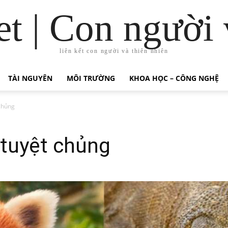
t | Con người 
liên kết con người và thiên nhiên
TÀI NGUYÊN
MÔI TRƯỜNG
KHOA HỌC – CÔNG NGHỆ
chủng
 tuyệt chủng