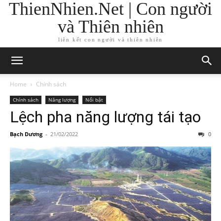
ThienNhien.Net | Con người
và Thiên nhiên
liên kết con người và thiên nhiên
Home
Chính sách
Chính sách
Năng lượng
Nổi bật
Lệch pha năng lượng tái tạo
Bạch Dương
-
21/02/2022
0