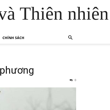
và Thiên nhiên
CHÍNH SÁCH
a phương
0