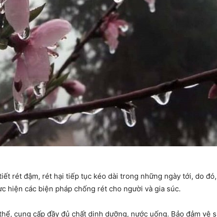
ết rét đậm, rét hại tiếp tục kéo dài trong những ngày tới, do đó,
ực hiện các biện pháp chống rét cho người và gia súc.
thể, cung cấp đầy đủ chất dinh dưỡng, nước uống. Bảo đảm vệ s