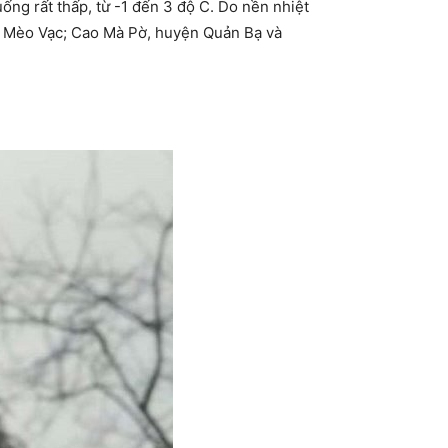
ng rất thấp, từ -1 đến 3 độ C. Do nền nhiệt
n Mèo Vạc; Cao Mà Pờ, huyện Quản Bạ và
.