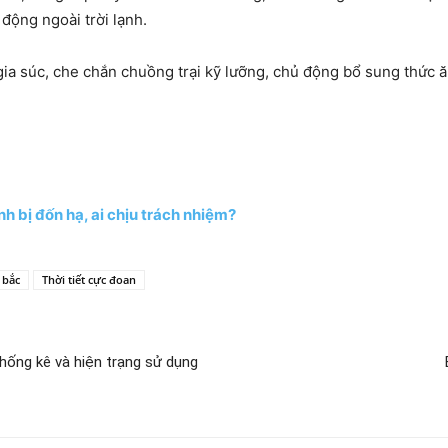
động ngoài trời lạnh.
gia súc, che chắn chuồng trại kỹ lưỡng, chủ động bổ sung thức ă
h bị đốn hạ, ai chịu trách nhiệm?
 bắc
Thời tiết cực đoan
thống kê và hiện trạng sử dụng