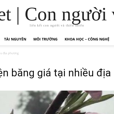
t | Con người 
liên kết con người và thiên nhiên
TÀI NGUYÊN
MÔI TRƯỜNG
KHOA HỌC – CÔNG NGHỆ
ều địa phương
ện băng giá tại nhiều đị