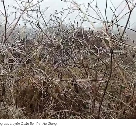
ùng cao huyện Quản Bạ, tỉnh Hà Giang.