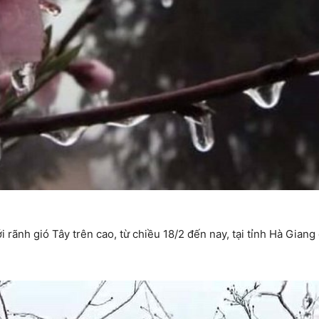
 rãnh gió Tây trên cao, từ chiều 18/2 đến nay, tại tỉnh Hà Giang