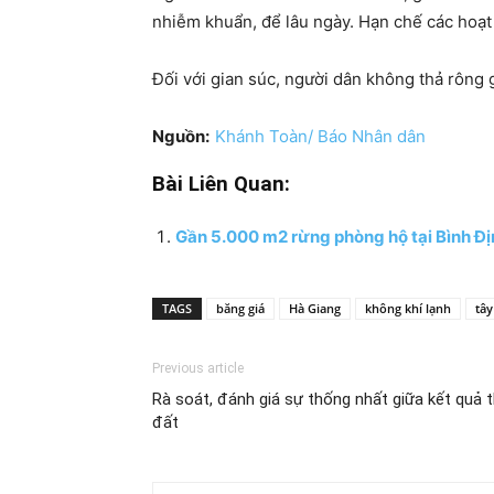
nhiễm khuẩn, để lâu ngày. Hạn chế các hoạt 
Đối với gian súc, người dân không thả rông 
Nguồn:
Khánh Toàn/ Báo Nhân dân
Bài Liên Quan:
Gần 5.000 m2 rừng phòng hộ tại Bình Địn
TAGS
băng giá
Hà Giang
không khí lạnh
tây
Previous article
Rà soát, đánh giá sự thống nhất giữa kết quả 
đất