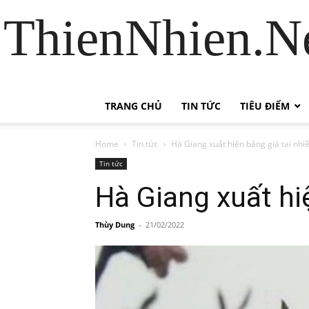
ThienNhien.Ne
TRANG CHỦ
TIN TỨC
TIÊU ĐIỂM
Home
Tin tức
Hà Giang xuất hiện băng giá tại nhi
Tin tức
Hà Giang xuất hi
Thùy Dung
-
21/02/2022