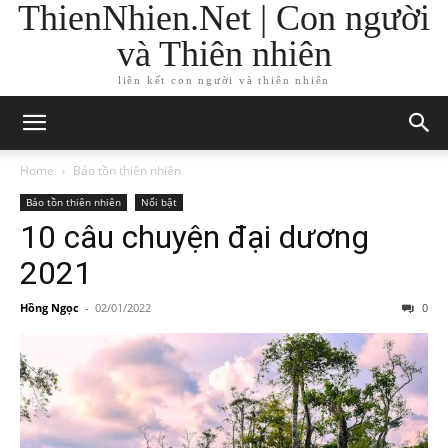
ThienNhien.Net | Con người
và Thiên nhiên
liên kết con người và thiên nhiên
Home
Bảo tồn thiên nhiên
Bảo tồn thiên nhiên
Nổi bật
10 câu chuyện đại dương
2021
Hồng Ngọc
-
02/01/2022
0