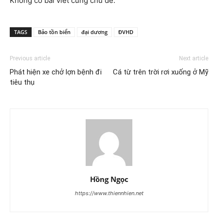
Không có bài viết cùng chủ đề.
TAGS
Bảo tồn biển
đại dương
ĐVHD
Previous article
Next article
Phát hiện xe chở lợn bệnh đi
Cá từ trên trời rơi xuống ở Mỹ
tiêu thụ
Hồng Ngọc
https://www.thiennhien.net