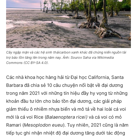
Cây ngập mặn và các hệ sinh tháicarbon xanh khác đã chứng kiến nguồn tài
trợ bảo tồn tăng lên trong năm nay. Ảnh: Sourov Saha via Wikimedia
Commons (CC BY-SA 4.0).
Các nhà khoa học hàng hải từ Đại học California, Santa
Barbara đã chia sẻ 10 câu chuyện nổi bật về đại dương
trong năm 2021 với những tín hiệu đầy hy vọng từ những
khoản đầu tư lớn cho bảo tồn đại dương, các giải pháp
giảm thiểu ô nhiễm nhựa biển và mô tả về hai loài cá voi
mới là cá voi Rice (
Balaenoptera ricei)
và cá voi có mỏ
Ramari (
Mesoplodon eueu
). Tuy nhiên, 2021 cũng là năm
tiếp tục ghi nhận nhiệt độ đại dương tăng dưới tác động