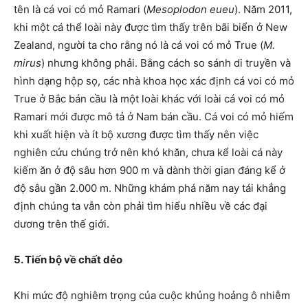
tên là cá voi có mỏ Ramari (
Mesoplodon eueu
). Năm 2011,
khi một cá thể loài này được tìm thấy trên bãi biển ở New
Zealand, người ta cho rằng nó là cá voi có mỏ True (
M.
mirus
) nhưng không phải. Bằng cách so sánh di truyền và
hình dạng hộp sọ, các nhà khoa học xác định cá voi có mỏ
True ở Bắc bán cầu là một loài khác với loài cá voi có mỏ
Ramari mới được mô tả ở Nam bán cầu. Cá voi có mỏ hiếm
khi xuất hiện và ít bộ xương được tìm thấy nên việc
nghiên cứu chúng trở nên khó khăn, chưa kể loài cá này
kiếm ăn ở độ sâu hơn 900 m và dành thời gian đáng kể ở
độ sâu gần 2.000 m. Những khám phá năm nay tái khẳng
định chúng ta vẫn còn phải tìm hiểu nhiều về các đại
dương trên thế giới.
5. Tiến bộ về chất dẻo
Khi mức độ nghiêm trọng của cuộc khủng hoảng ô nhiễm