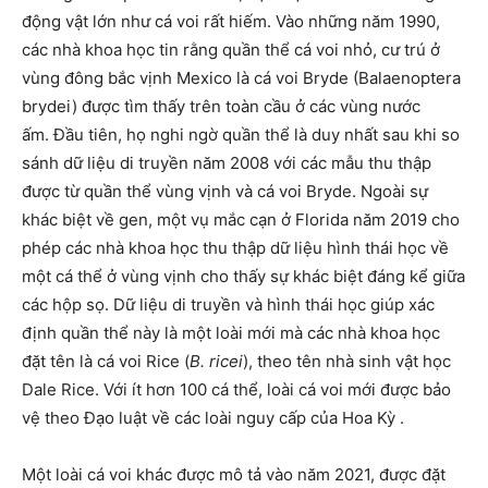
động vật lớn như cá voi rất hiếm. Vào những năm 1990,
các nhà khoa học tin rằng quần thể cá voi nhỏ, cư trú ở
vùng đông bắc vịnh Mexico là cá voi Bryde (Balaenoptera
brydei) được tìm thấy trên toàn cầu ở các vùng nước
ấm. Đầu tiên, họ nghi ngờ quần thể là duy nhất sau khi so
sánh dữ liệu di truyền năm 2008 với các mẫu thu thập
được từ quần thể vùng vịnh và cá voi Bryde. Ngoài sự
khác biệt về gen, một vụ mắc cạn ở Florida năm 2019 cho
phép các nhà khoa học thu thập dữ liệu hình thái học về
một cá thể ở vùng vịnh cho thấy sự khác biệt đáng kể giữa
các hộp sọ. Dữ liệu di truyền và hình thái học giúp xác
định quần thể này là một loài mới mà các nhà khoa học
đặt tên là cá voi Rice (
B. ricei
), theo tên nhà sinh vật học
Dale Rice. Với ít hơn 100 cá thể, loài cá voi mới được bảo
vệ theo Đạo luật về các loài nguy cấp của Hoa Kỳ .
Một loài cá voi khác được mô tả vào năm 2021, được đặt