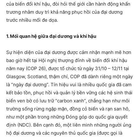
của biến đổi khí hậu, đòi hỏi thế giới cần hành động khẩn
trương nhằm duy trì khả năng phục hồi của đại dương
trước nhiều mối đe dọa.
1. Mối quan hệ giữa đại dương và khí hậu
Sự hiện diện của đại dương được cảm nhận mạnh mẽ hơn
bao giờ hết tại Hội nghị thượng đỉnh về biến đổi khí hậu
năm nay (COP 26), được tổ chức từ ngày 31/10 – 12/11 tại
Glasgow, Scotland, thậm chí, COP đã dành riêng một ngày
là “ngày đại dương”. Tín hiệu vui là nhiều quốc gia đã cam
kết bảo tồn, phục hồi và quản lý bền vững các hệ sinh thái
biển ven bờ có lưu trữ “carbon xanh”, chẳng hạn như môi
trường sống rừng ngập mặn, đồng cỏ biển và rạn san hô,
như một phần trong những Đóng góp do quốc gia quyết
định (NDC). Bên cạnh đó, một liên minh những người ủng
hộ đại dương và các nguyên thủ quốc gia (được gọi là