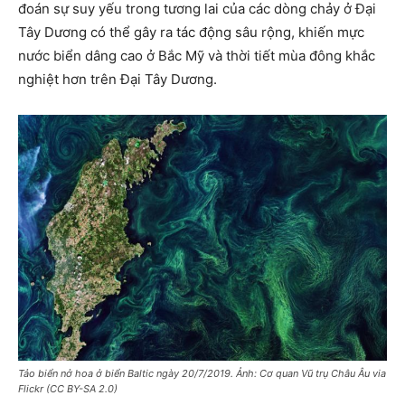
đoán sự suy yếu trong tương lai của các dòng chảy ở Đại
Tây Dương có thể gây ra tác động sâu rộng, khiến mực
nước biển dâng cao ở Bắc Mỹ và thời tiết mùa đông khắc
nghiệt hơn trên Đại Tây Dương.
Tảo biển nở hoa ở biển Baltic ngày 20/7/2019. Ảnh: Cơ quan Vũ trụ Châu Âu via
Flickr (CC BY-SA 2.0)