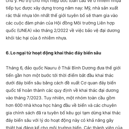
chú ý. Hỗ trợ cho một hiệp ước toàn cầu về ô nhiễm nhựa
tiếp tục được xây dựng trong năm nay: Mỹ, nhà sản xuất
rác thải nhựa lớn nhất thế giới tuyên bố sẽ tham gia vào
các cuộc đàm phán của Hội đồng Môi trường Liên hợp
quốc (UNEA) vào tháng 2/2022 về việc bảo vệ đại dương
khỏi tác hại của ô nhiễm nhựa.
6. Lo ngại từ hoạt động khai thác đáy biển sâu
Tháng 6, đảo quốc Nauru ở Thái Bình Dương đưa thế giới
tiến gần hơn một bước tới thời điểm bắt đầu khai thác
dưới đáy biển sâu bằng cách đề xuất Cơ quan đáy biển
quốc tế hoàn thành các quy định về khai thác đại dương
vào tháng 7/2023. Tuy nhiên, một nhóm toàn cầu gồm
hơn 600 nhà khoa học hàng đầu về biển và các chuyên
gia chính sách đã ra tuyên bố kêu gọi tạm dừng khai thác
đáy biển sâu với lý do hoạt động này có khả năng gây
thiệt hại đáng kể cho môi trường biển. Các thành viên của