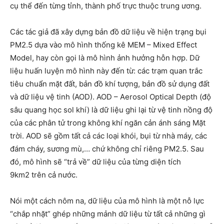
cụ thể đến từng tỉnh, thành phố trực thuộc trung ương.
Các tác giả đã xây dựng bản đồ dữ liệu về hiện trạng bụi
PM2.5 dựa vào mô hình thống kê MEM – Mixed Effect
Model, hay còn gọi là mô hình ảnh hưởng hỗn hợp. Dữ
liệu huấn luyện mô hình này đến từ: các trạm quan trắc
tiêu chuẩn mặt đất, bản đồ khí tượng, bản đồ sử dụng đất
và dữ liệu vệ tinh (AOD). AOD – Aerosol Optical Depth (độ
sâu quang học sol khí) là dữ liệu ghi lại từ vệ tinh nồng độ
của các phân tử trong không khí ngăn cản ánh sáng Mặt
trời. AOD sẽ gồm tất cả các loại khói, bụi từ nhà máy, các
đám cháy, sương mù,… chứ không chỉ riêng PM2.5. Sau
đó, mô hình sẽ “trả về” dữ liệu của từng diện tích
9km2 trên cả nước.
Nói một cách nôm na, dữ liệu của mô hình là một nỗ lực
“chắp nhặt” ghép những mảnh dữ liệu từ tất cả những gì