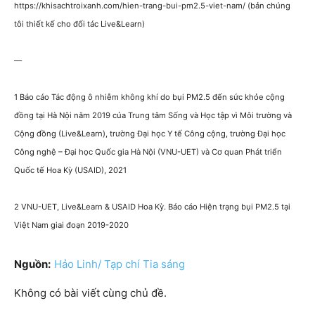
https://khisachtroixanh.com/hien-trang-bui-pm2.5-viet-nam/ (bản chúng
tôi thiết kế cho đối tác Live&Learn)
—
1 Báo cáo Tác động ô nhiễm không khí do bụi PM2.5 đến sức khỏe cộng
đồng tại Hà Nội năm 2019 của Trung tâm Sống và Học tập vì Môi trường và
Cộng đồng (Live&Learn), trường Đại học Y tế Công cộng, trường Đại học
Công nghệ – Đại học Quốc gia Hà Nội (VNU-UET) và Cơ quan Phát triển
Quốc tế Hoa Kỳ (USAID), 2021
2 VNU-UET, Live&Learn & USAID Hoa Kỳ. Báo cáo Hiện trạng bụi PM2.5 tại
Việt Nam giai đoạn 2019-2020
Nguồn:
Hảo Linh/ Tạp chí Tia sáng
Không có bài viết cùng chủ đề.