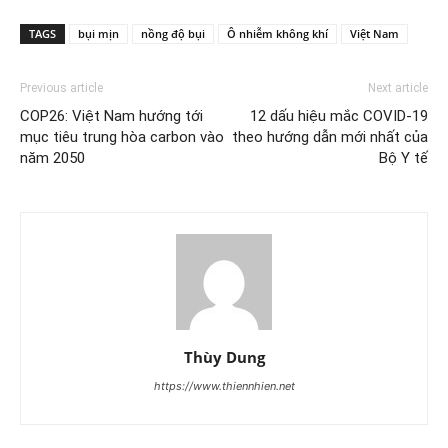
TAGS
bụi mịn
nồng độ bụi
Ô nhiễm không khí
Việt Nam
Previous article
Next article
COP26: Việt Nam hướng tới
12 dấu hiệu mắc COVID-19
mục tiêu trung hòa carbon vào
theo hướng dẫn mới nhất của
năm 2050
Bộ Y tế
Thùy Dung
https://www.thiennhien.net