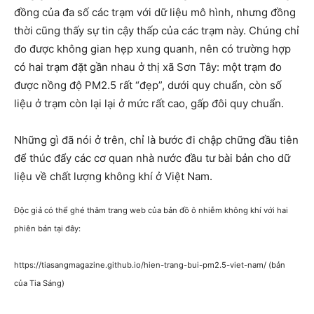
đồng của đa số các trạm với dữ liệu mô hình, nhưng đồng
thời cũng thấy sự tin cậy thấp của các trạm này. Chúng chỉ
đo được không gian hẹp xung quanh, nên có trường hợp
có hai trạm đặt gần nhau ở thị xã Sơn Tây: một trạm đo
được nồng độ PM2.5 rất “đẹp”, dưới quy chuẩn, còn số
liệu ở trạm còn lại lại ở mức rất cao, gấp đôi quy chuẩn.
Những gì đã nói ở trên, chỉ là bước đi chập chững đầu tiên
để thúc đẩy các cơ quan nhà nước đầu tư bài bản cho dữ
liệu về chất lượng không khí ở Việt Nam.
Độc giả có thể ghé thăm trang web của bản đồ ô nhiễm không khí với hai
phiên bản tại đây:
https://tiasangmagazine.github.io/hien-trang-bui-pm2.5-viet-nam/ (bản
của Tia Sáng)