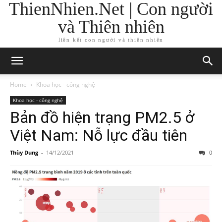
ThienNhien.Net | Con người
và Thiên nhiên
liên kết con người và thiên nhiên
Home
Khoa học - công nghệ
Khoa học - công nghệ
Bản đồ hiện trạng PM2.5 ở
Việt Nam: Nỗ lực đầu tiên
Thùy Dung
-
14/12/2021
0