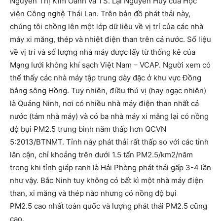
Nguyễn Thị Kim Oanh và TS. Lại Nguyễn Huy của Học
viện Công nghệ Thái Lan. Trên bản đồ phát thải này,
chúng tôi chồng lên một lớp dữ liệu về vị trí của các nhà
máy xi măng, thép và nhiệt điện than trên cả nước. Số liệu
về vị trí và số lượng nhà máy được lấy từ thống kê của
Mạng lưới không khí sạch Việt Nam – VCAP. Người xem có
thể thấy các nhà máy tập trung dày đặc ở khu vực Đồng
bằng sông Hồng. Tuy nhiên, điều thú vị (hay ngạc nhiên)
là Quảng Ninh, nơi có nhiều nhà máy điện than nhất cả
nước (tám nhà máy) và có ba nhà máy xi măng lại có nồng
độ bụi PM2.5 trung bình năm thấp hơn QCVN
5:2013/BTNMT. Tỉnh này phát thải rất thấp so với các tỉnh
lân cận, chỉ khoảng trên dưới 1.5 tấn PM2.5/km2/năm
trong khi tỉnh giáp ranh là Hải Phòng phát thải gấp 3-4 lần
như vậy. Bắc Ninh tuy không có bất kì một nhà máy điện
than, xi măng và thép nào nhưng có nồng độ bụi
PM2.5 cao nhất toàn quốc và lượng phát thải PM2.5 cũng
cao.