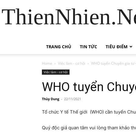
ThienNhien.Ne
TRANG CHỦ
TIN TỨC
TIÊU ĐIỂM
Home
Việc làm - cơ hội
WHO tuyển Chuyên gia tư 
Việc làm - cơ hội
WHO tuyển Chuyê
Thùy Dung
-
22/11/2021
Tổ chức Y tế Thế giới (WHO) cần tuyển Chu
Quý độc giả quan tâm vui lòng tham khảo thôn