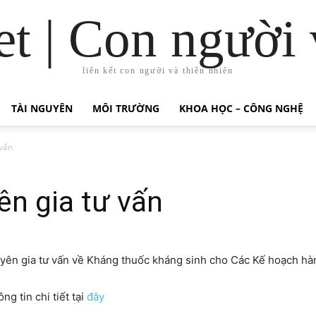
t | Con người 
liên kết con người và thiên nhiên
TÀI NGUYÊN
MÔI TRƯỜNG
KHOA HỌC – CÔNG NGHỆ
vấn
n gia tư vấn
yên gia tư vấn về Kháng thuốc kháng sinh cho Các Kế hoạch hà
g tin chi tiết tại
đây