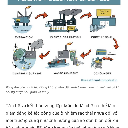
Vòng đời của nhựa tác động không nhỏ đến môi trường xung quanh, kể cả khi
chúng được thu gom và xử lý.
Tái chế và kết thúc vòng lặp: Mặc dù tái chế có thể làm
giảm đáng kể tác động của ô nhiễm rác thải nhựa đối với
môi trường cũng như ảnh hưởng của nó đến biến đổi khí
hậu, nhưng chỉ 5% tổng lượng rác thải nhựa tạo ra ở Nam