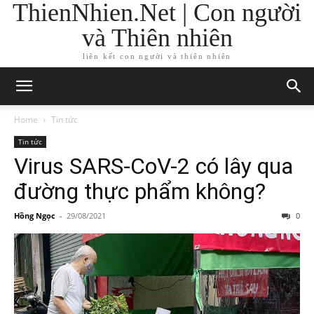
ThienNhien.Net | Con người
và Thiên nhiên
liên kết con người và thiên nhiên
Home
Tin tức
Tin tức
Virus SARS-CoV-2 có lây qua
đường thực phẩm không?
Hồng Ngọc
-
29/08/2021
0