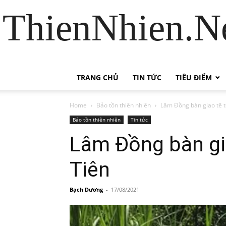
ThienNhien.Ne
TRANG CHỦ
TIN TỨC
TIÊU ĐIỂM
Home
Bảo tồn thiên nhiên
Lâm Đồng bàn giao tê t
Bảo tồn thiên nhiên
Tin tức
Lâm Đồng bàn gi
Tiên
Bạch Dương
-
17/08/2021