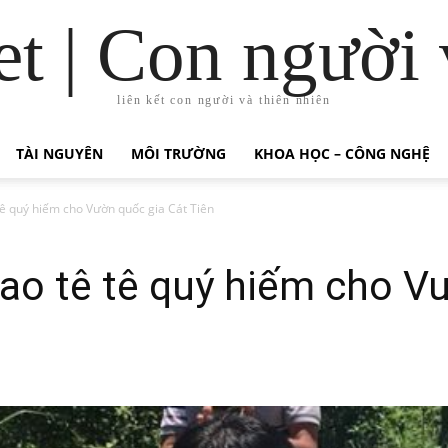
t | Con người 
liên kết con người và thiên nhiên
TÀI NGUYÊN
MÔI TRƯỜNG
KHOA HỌC – CÔNG NGHỆ
ê quý hiếm cho Vườn quốc gia Cát Tiên
ao tê tê quý hiếm cho Vư