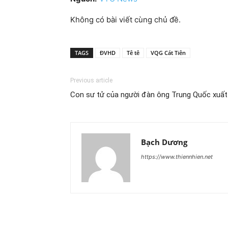
Không có bài viết cùng chủ đề.
TAGS
ĐVHD
Tê tê
VQG Cát Tiên
Previous article
Con sư tử của người đàn ông Trung Quốc xuất
Bạch Dương
https://www.thiennhien.net