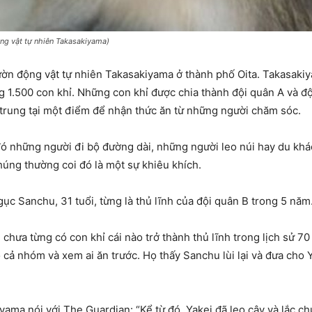
ộng vật tự nhiên Takasakiyama)
vườn động vật tự nhiên Takasakiyama ở thành phố Oita. Takasaki
g 1.500 con khỉ. Những con khỉ được chia thành đội quân A và đ
 trung tại một điểm để nhận thức ăn từ những người chăm sóc.
đó những người đi bộ đường dài, những người leo núi hay du kh
húng thường coi đó là một sự khiêu khích.
gục Sanchu, 31 tuổi, từng là thủ lĩnh của đội quân B trong 5 năm
 chưa từng có con khỉ cái nào trở thành thủ lĩnh trong lịch sử 7
 cả nhóm và xem ai ăn trước. Họ thấy Sanchu lùi lại và đưa cho 
ama nói với The Guardian: “Kể từ đó, Yakei đã leo cây và lắc ch