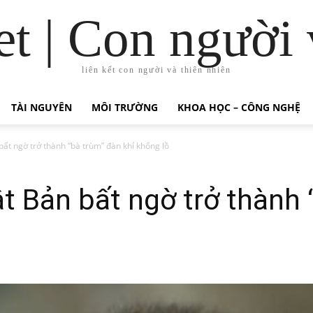
t | Con người 
liên kết con người và thiên nhiên
TÀI NGUYÊN
MÔI TRƯỜNG
KHOA HỌC – CÔNG NGHỆ
bất ngờ trở thành “bà trùm” đàn khỉ khổng lồ
ật Bản bất ngờ trở thành 