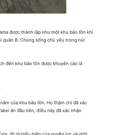
yama được thành lập như một khu bảo tồn khỉ
ội quân B. Chúng sống chủ yếu trong núi
ách đến khu bảo tồn được khuyến cáo là
.
0 năm của khu bảo tồn. Họ thậm chí đã xác
Yakei ăn đầu tiên, điều này đã xác nhận
úng, đó là biểu hiện của quyền lực và một