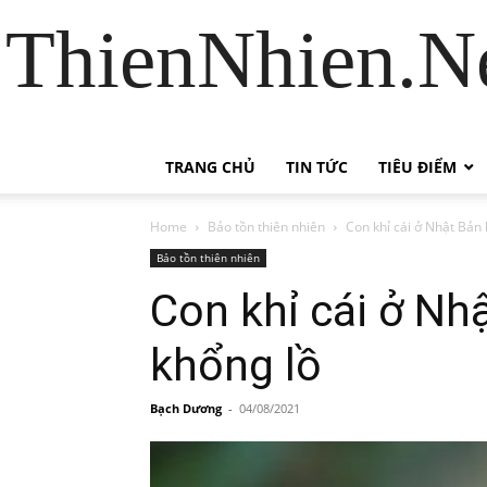
ThienNhien.Ne
TRANG CHỦ
TIN TỨC
TIÊU ĐIỂM
Home
Bảo tồn thiên nhiên
Con khỉ cái ở Nhật Bản 
Bảo tồn thiên nhiên
Con khỉ cái ở Nh
khổng lồ
Bạch Dương
-
04/08/2021