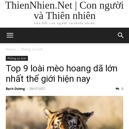
ThienNhien.Net | Con người
và Thiên nhiên
liên kết con người và thiên nhiên
Home
Phóng sự ảnh
Phóng sự ảnh
Top 9 loài mèo hoang dã lớn
nhất thế giới hiện nay
Bạch Dương
-
28/07/2021
0