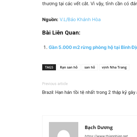
thương tại các vết cắt. Vì vậy, tỉnh cần có đ
Nguồn:
V.L/Báo Khánh Hòa
Bài Liên Quan:
Gần 5.000 m2 rừng phòng hộ tại Bình Địn
TAGS
Rạn san hô
san hô
vịnh Nha Trang
Previous article
Brazil: Hạn hán tồi tệ nhất trong 2 thập kỷ gây 
Bạch Dương
https://www.thiennhien.net