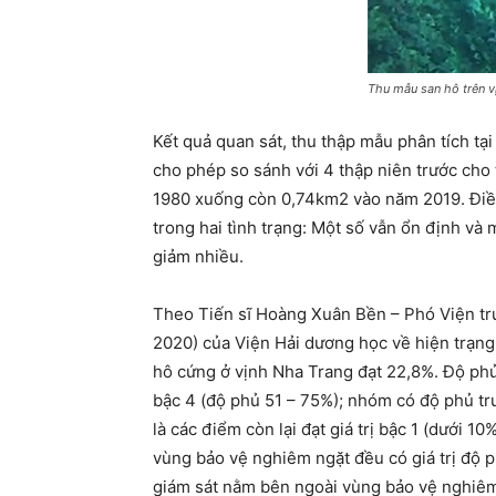
Thu mẫu san hô trên v
Kết quả quan sát, thu thập mẫu phân tích tại
cho phép so sánh với 4 thập niên trước cho
1980 xuống còn 0,74km2 vào năm 2019. Điều
trong hai tình trạng: Một số vẫn ổn định và
giảm nhiều.
Theo Tiến sĩ Hoàng Xuân Bền – Phó Viện tr
2020) của Viện Hải dương học về hiện trạng
hô cứng ở vịnh Nha Trang đạt 22,8%. Độ phủ
bậc 4 (độ phủ 51 – 75%); nhóm có độ phủ tr
là các điểm còn lại đạt giá trị bậc 1 (dưới 
vùng bảo vệ nghiêm ngặt đều có giá trị độ p
giám sát nằm bên ngoài vùng bảo vệ nghiêm