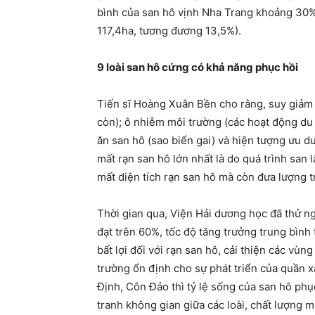
bình của san hô vịnh Nha Trang khoảng 30% 
117,4ha, tương đương 13,5%).
9 loài san hô cứng có khả năng phục hồi
Tiến sĩ Hoàng Xuân Bền cho rằng, suy giảm 
còn); ô nhiễm môi trường (các hoạt động du l
ăn san hô (sao biển gai) và hiện tượng ưu dư
mất rạn san hô lớn nhất là do quá trình san 
mất diện tích rạn san hô mà còn đưa lượng tr
Thời gian qua, Viện Hải dương học đã thử ng
đạt trên 60%, tốc độ tăng trưởng trung bìn
bất lợi đối với rạn san hô, cải thiện các vù
trường ổn định cho sự phát triển của quần x
Định, Côn Đảo thì tỷ lệ sống của san hô ph
tranh không gian giữa các loài, chất lượng m