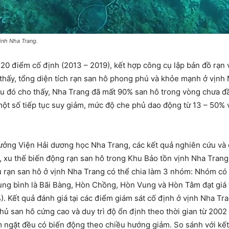
ịnh Nha Trang.
 20 điểm cố định (2013 – 2019), kết hợp công cụ lập bản đồ rạn v
 thấy, tổng diện tích rạn san hô phong phú và khỏe mạnh ở vịn
 đó cho thấy, Nha Trang đã mất 90% san hô trong vòng chưa đầ
 một số tiếp tục suy giảm, mức độ che phủ dao động từ 13 – 50%
ưởng Viện Hải dương học Nha Trang, các kết quả nghiên cứu và 
, xu thế biến động rạn san hô trong Khu Bảo tồn vịnh Nha Trang
 rạn san hô ở vịnh Nha Trang có thể chia làm 3 nhóm: Nhóm có đ
ung bình là Bãi Bàng, Hòn Chồng, Hòn Vung và Hòn Tằm đạt giá t
10%). Kết quả đánh giá tại các điểm giám sát cố định ở vịnh Nha 
hủ san hô cứng cao và duy trì độ ổn định theo thời gian từ 2002
 ngặt đều có biến động theo chiều hướng giảm. So sánh với kế