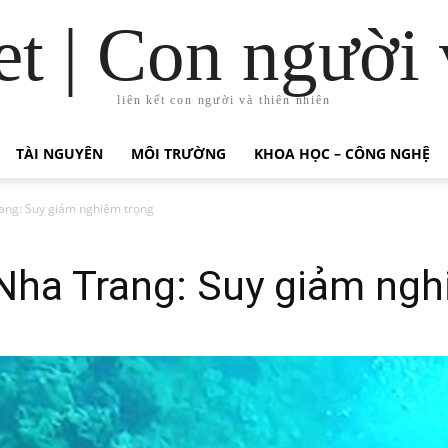
t | Con người 
liên kết con người và thiên nhiên
TÀI NGUYÊN
MÔI TRƯỜNG
KHOA HỌC – CÔNG NGHỆ
rang: Suy giảm nghiêm trọng
 Nha Trang: Suy giảm ngh