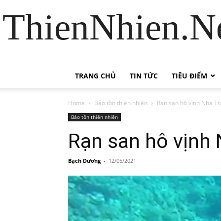
ThienNhien.Ne
TRANG CHỦ
TIN TỨC
TIÊU ĐIỂM
Home
Bảo tồn thiên nhiên
Rạn san hô vịnh Nha T
Bảo tồn thiên nhiên
Rạn san hô vịnh
Bạch Dương
-
12/05/2021