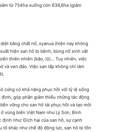
 giảm từ 754ha xuống còn 636,6ha (giảm
 diệt bằng chất nổ, xyanua (hiện nay không
 xuất hiện san hô bị bệnh, bùng nổ sinh vật
biến thiên nhiên (bão, lũ)… Tuy nhiên, việc
 bờ và ven đảo. Việc san lấp không chỉ làm
t.
hô cứng có khả năng phục hồi với tỷ lệ sống
t định, góp phần giảm thiểu những tác động
m bền vững cho san hô tái phục hồi và tạo môi
c ở vùng biển Việt Nam như Lý Sơn, Bình
 định như: Địch hại của san hô, sự cạnh
ếu tố khác như chế độ động lực, san hô bị tổn