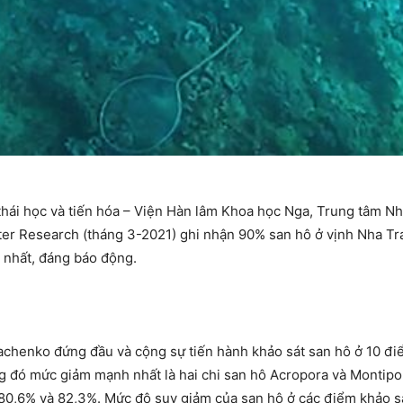
hái học và tiến hóa – Viện Hàn lâm Khoa học Nga, Trung tâm Nhi
ter Research (tháng 3-2021) ghi nhận 90% san hô ở vịnh Nha Tr
 nhất, đáng báo động.
chenko đứng đầu và cộng sự tiến hành khảo sát san hô ở 10 đi
g đó mức giảm mạnh nhất là hai chi san hô Acropora và Montipor
 80,6% và 82,3%. Mức độ suy giảm của san hô ở các điểm khảo s