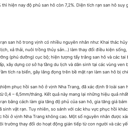
thì hiện nay độ phủ san hô còn 7,2%. Diện tích rạn san hô suy
rạn san hô trong vịnh có nhiều nguyên nhân như: Khai thác hủy
ịch, xả thải, nuôi trồng thủy sản…) làm thay đổi điều kiện sống,
ỡng (phú dưỡng) cục bộ; hiện tượng tẩy trắng san hô và các tai 
lấp, xây dựng cơ sở hạ tầng du lịch và dân sinh tại các vùng ven
ầm tích ra biển, gây lắng đọng trên bề mặt rạn làm san hô bị chế
hiệm phục hồi san hô ở vịnh Nha Trang, đã xác định 9 loài san 
h từ 0,4 – 6,5mm/tháng. Kết quả này mang lại những hiệu quả nhấ
ng rạn bằng cách làm gia tăng độ phủ của san hô, gia tăng giá bá
ã sinh vật rạn. Tuy nhiên, so sánh với các khu vực phục hồi khá
ục hồi ở vịnh Nha Trang không cao. Một số nguyên nhân được xác
ôi trường thay đổi do hoạt động gián tiếp từ con người và các y