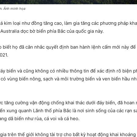
ển. Ảnh minh họa
iá kim loại như đồng tăng cao, làm gia tăng các phương pháp kha
Australia dọc bờ biển phía Bắc của quốc gia này.
o biết họ đã cân nhắc quyết định ban hành lệnh cấm mới này để
021.
 đáy biển và cũng không có nhiều thông tin để xác định rõ biện 
ơi có vùng biển nông, sạch và môi trường biển và ven biển hầu 
hức tăng cường vận động chống khai thác dưới đáy biển, đã hoa
ển xung quanh Lãnh thổ phía Bắc là nơi sinh sống của các rạn s
ng dã biển như rùa, cá voi và cá heo.
ia trên thế giới không tài trợ cho bất kỳ hoạt động khai khoáng