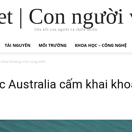
t | Con người 
liên kết con người và thiên nhiên
TÀI NGUYÊN
MÔI TRƯỜNG
KHOA HỌC – CÔNG NGHỆ
m khai khoáng trên vùng biển
c Australia cấm khai kh