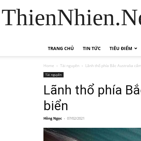
ThienNhien.Ne
TRANG CHỦ
TIN TỨC
TIÊU ĐIỂM
Home
Tài nguyên
Lãnh thổ phía Bắc Australia cấ
Tài nguyên
Lãnh thổ phía Bắ
biển
Hồng Ngọc
-
07/02/2021