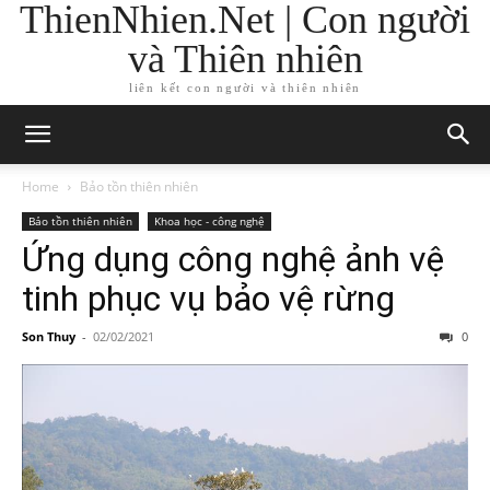
ThienNhien.Net | Con người
và Thiên nhiên
liên kết con người và thiên nhiên
Home
Bảo tồn thiên nhiên
Bảo tồn thiên nhiên
Khoa học - công nghệ
Ứng dụng công nghệ ảnh vệ
tinh phục vụ bảo vệ rừng
Son Thuy
-
02/02/2021
0