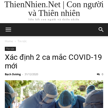
ThienNhien.Net | Con người
và Thiên nhiên
liên kết con người và thiên nhiên
Home
Tin tức
Tin tức
Xác định 2 ca mắc COVID-19
mới
Bạch Dương
-
31/12/2020
0