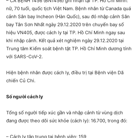
– CA BỆNH 1456 (BN1456) ghi nhận tại TP. Hồ Chí Minh:
nữ, 70 tuổi, quốc tịch Việt Nam. Bệnh nhân từ Canada quá
cảnh Sân bay Incheon (Hàn Quốc), sau đó nhập cảnh Sân
bay Tân Sơn Nhất ngày 29.12.2020 trên chuyến bay số
hiệu VN405, được cách ly tại TP. Hồ Chí Minh ngay sau
khi nhập cảnh. Kết quả xét nghiệm ngày 29.12.2020 tại
Trung tâm Kiểm soát bệnh tật TP. Hồ Chí Minh dương tính
với SARS-CoV-2.
Hiện bệnh nhân được cách ly, điều trị tại Bệnh viện Dã
chiến Củ Chi.
Số người cách ly
Tổng số người tiếp xúc gần và nhập cảnh từ vùng dịch
đang được theo dõi sức khỏe (cách ly): 16.700, trong đó:
– Cách ly tập trung tại bệnh viện: 159