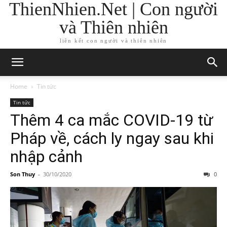
ThienNhien.Net | Con người
và Thiên nhiên
liên kết con người và thiên nhiên
Home
Tin tức
Tin tức
Thêm 4 ca mắc COVID-19 từ
Pháp về, cách ly ngay sau khi
nhập cảnh
Son Thuy
-
30/10/2020
0