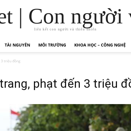
t | Con người 
liên kết con người và thiên nhiên
TÀI NGUYÊN
MÔI TRƯỜNG
KHOA HỌC – CÔNG NGHỆ
 3 triệu đồng
rang, phạt đến 3 triệu 