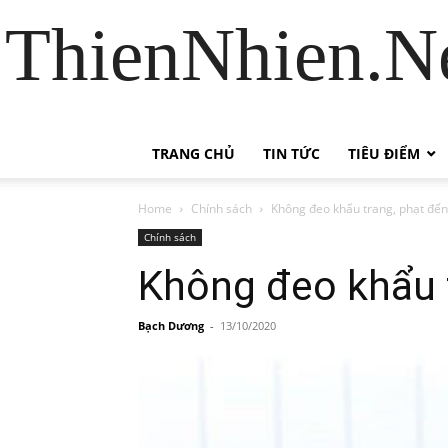
ThienNhien.Ne
TRANG CHỦ
TIN TỨC
TIÊU ĐIỂM
Home
Chính sách
Không đeo khẩu trang, phạt đến
Chính sách
Không đeo khẩu t
Bạch Dương
-
13/10/2020