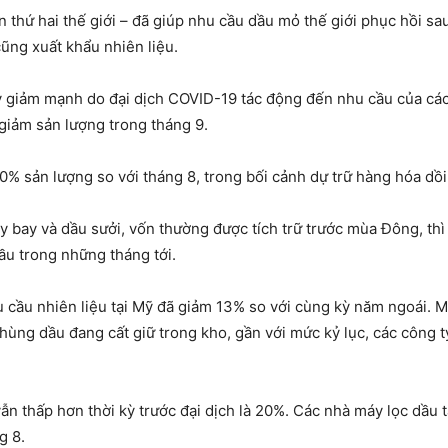
ớn thứ hai thế giới – đã giúp nhu cầu dầu mỏ thế giới phục hồi s
ng xuất khẩu nhiên liệu.
giảm mạnh do đại dịch COVID-19 tác động đến nhu cầu của các
giảm sản lượng trong tháng 9.
0% sản lượng so với tháng 8, trong bối cảnh dự trữ hàng hóa dồi 
bay và dầu sưởi, vốn thường được tích trữ trước mùa Đông, thì nă
̀u trong những tháng tới.
cầu nhiên liệu tại Mỹ đã giảm 13% so với cùng kỳ năm ngoái. M
 thùng dầu đang cất giữ trong kho, gần với mức kỷ lục, các công 
̃n thấp hơn thời kỳ trước đại dịch là 20%. Các nhà máy lọc dầu t
g 8.