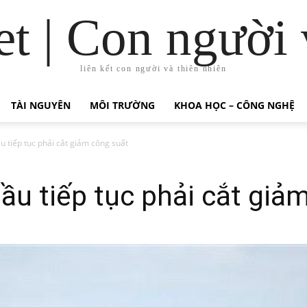
t | Con người 
liên kết con người và thiên nhiên
TÀI NGUYÊN
MÔI TRƯỜNG
KHOA HỌC – CÔNG NGHỆ
u tiếp tục phải cắt giảm công suất
dầu tiếp tục phải cắt giả