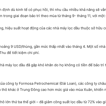
n định dù kinh tế có phục hồi, thì nhu cầu nhiều khả năng sẽ vẫn
 trong giai đoạn bảo trì theo mùa từ tháng 9- tháng 11, với một 
g, hiệu suất hoạt động của các nhà máy lọc dầu thuộc sở hữu c
khoảng 9 USD/thùng, gần mức thấp nhất vào tháng 4. Một số nhà 
hu để tiết kiệm chi phí.
à máy lọc dầu đã gặp khó khăn do họ không có tiền để bảo trì t
của công ty Formosa Petrochemical (Đài Loan), các công ty châu Á
̀u thô khác ở Trung Đông cao hơn mức giá vào mùa Xuân, khiến nh
 thô lớn thứ ba thế giới – đã giảm công suất lọc dầu từ 72% vào