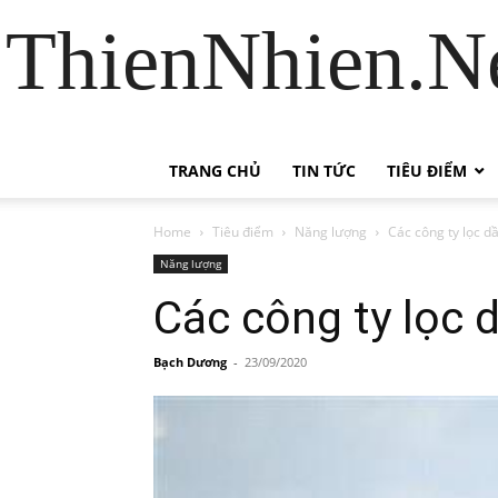
ThienNhien.Ne
TRANG CHỦ
TIN TỨC
TIÊU ĐIỂM
Home
Tiêu điểm
Năng lượng
Các công ty lọc dầ
Năng lượng
Các công ty lọc 
Bạch Dương
-
23/09/2020