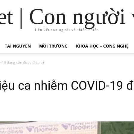
t | Con người 
liên kết con người và thiên nhiên
TÀI NGUYÊN
MÔI TRƯỜNG
KHOA HỌC – CÔNG NGHỆ
D-19 đang cần được điều trị
triệu ca nhiễm COVID-19