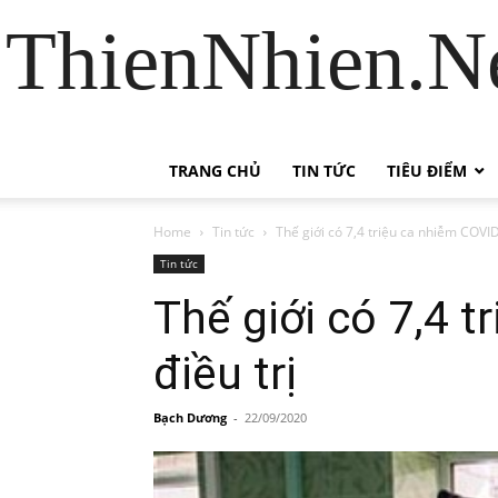
ThienNhien.Ne
TRANG CHỦ
TIN TỨC
TIÊU ĐIỂM
Home
Tin tức
Thế giới có 7,4 triệu ca nhiễm COVI
Tin tức
Thế giới có 7,4 
điều trị
Bạch Dương
-
22/09/2020