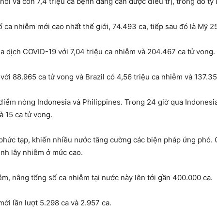
ồi và còn 7,4 triệu ca bệnh đang cần được điều trị, trong đó tỷ 
 ca nhiễm mới cao nhất thế giới, 74.493 ca, tiếp sau đó là Mỹ 25
a dịch COVID-19 với 7,04 triệu ca nhiễm và 204.467 ca tử vong.
với 88.965 ca tử vong và Brazil có 4,56 triệu ca nhiễm và 137.35
ai điểm nóng Indonesia và Philippines. Trong 24 giờ qua Indones
 15 ca tử vong.
phức tạp, khiến nhiều nước tăng cường các biện pháp ứng phó. 
ịnh lây nhiễm ở mức cao.
m, nâng tổng số ca nhiễm tại nước này lên tới gần 400.000 ca.
i lần lượt 5.298 ca và 2.957 ca.