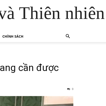
và Thiên nhiên
CHÍNH SÁCH
 đang cần được
0