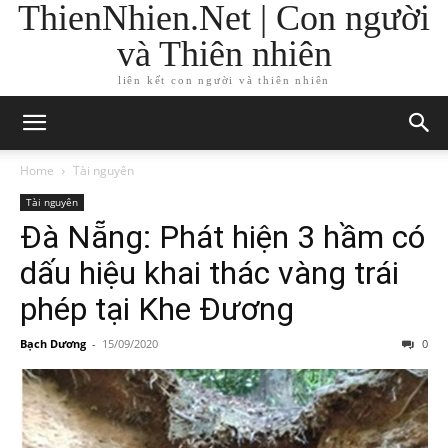
ThienNhien.Net | Con người
và Thiên nhiên
liên kết con người và thiên nhiên
Home
Tài nguyên
Tài nguyên
Đà Nẵng: Phát hiện 3 hầm có
dấu hiệu khai thác vàng trái
phép tại Khe Đương
Bạch Dương
-
15/09/2020
0