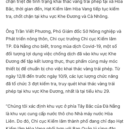
chặn triệt để tình trạng khai thác vàng trái phép tại xã Hòa
Bắc, thời gian đến, Hạt Kiểm lâm Hòa Vang tiếp tục kiểm
tra, chốt chặn tại khu vực Khe Đương và Cà Nhông.
Ông Trần Viết Phương, Phó Giám đốc Sở Nông nghiệp và
Phát triển nông thôn, Chi cục trưởng Chi cục Kiểm lâm
TP. Đà Nẵng cho biết, trong mùa dịch Covid-19, một số
đối tượng lợi dụng việc chống dịch đã vào khu vực Khe
Đương để tập kết lương thực, thực phẩm cùng máy móc
thiết bị để chuẩn bị cho việc khai thác vàng trái phép. Từ
ngày 12/8 đến trước ngày 10/9, các lực lượng chức năng
đã tổ chức 3 đợt kiểm tra, truy quét khai thác vàng trái
phép tại khu vực Khe Đương, nhất là tại tiểu khu 29.
“Chúng tôi xác định khu vực ở phía Tây Bắc của Đà Nẵng
là khu vực cung cấp nước thô cho Nhà máy nước Hòa
Liên. Do đó, Chi cục Kiểm lâm thành phố đang chỉ đạo Hạt
Kiểm lâm Hòa Vang phối hợp với Ban Quản lý rừng đặc