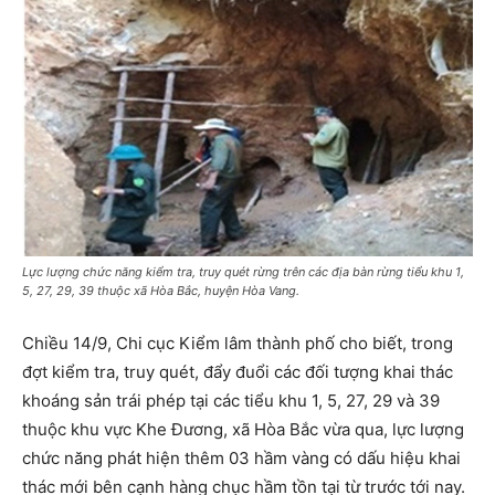
Lực lượng chức năng kiểm tra, truy quét rừng trên các địa bàn rừng tiểu khu 1,
5, 27, 29, 39 thuộc xã Hòa Bắc, huyện Hòa Vang.
Chiều 14/9, Chi cục Kiểm lâm thành phố cho biết, trong
đợt kiểm tra, truy quét, đẩy đuổi các đối tượng khai thác
khoáng sản trái phép tại các tiểu khu 1, 5, 27, 29 và 39
thuộc khu vực Khe Đương, xã Hòa Bắc vừa qua, lực lượng
chức năng phát hiện thêm 03 hầm vàng có dấu hiệu khai
thác mới bên cạnh hàng chục hầm tồn tại từ trước tới nay.