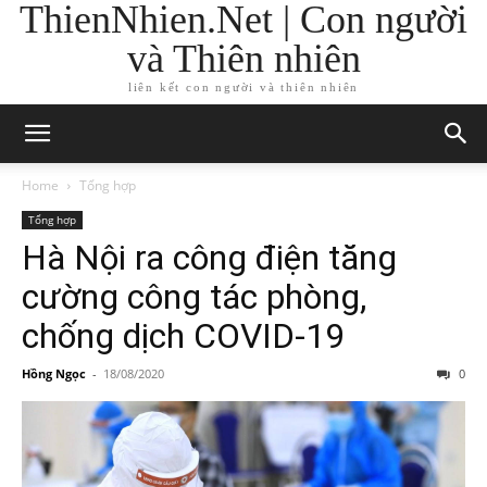
ThienNhien.Net | Con người
và Thiên nhiên
liên kết con người và thiên nhiên
Home
Tổng hợp
Tổng hợp
Hà Nội ra công điện tăng
cường công tác phòng,
chống dịch COVID-19
Hồng Ngọc
-
18/08/2020
0