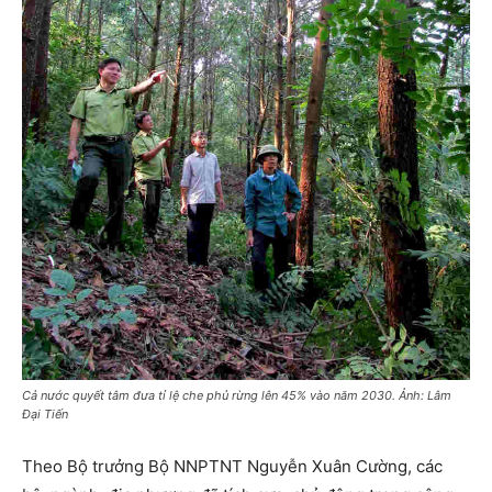
Cả nước quyết tâm đưa tỉ lệ che phủ rừng lên 45% vào năm 2030. Ảnh: Lâm
Đại Tiến
Theo Bộ trưởng Bộ NNPTNT Nguyễn Xuân Cường, các