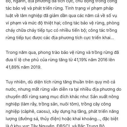
bộ, ngành, địa phương đã tích cực, chủ động trong công
tác bảo vệ và phát triển rừng. Tình trạng vi phạm pháp
luật về lâm nghiệp đã giảm dần qua các năm cả về số vụ
vi phạm và mức độ thiệt hại; công tác bảo vệ rừng, phòng
cháy chữa cháy tiếp tục có nhiều tiến bộ; công tác trồng
rừng tiếp tục được các địa phương tích cực triển khai…
Trong năm qua, phong trào bảo vệ rừng và trồng rừng đã
đưa tỉ lệ che phủ của rừng tăng từ 41,19% năm 2016 lên
41,89% năm 2019.
Tuy nhiên, dù diện tích rừng tăng thuần trên quy mô cả
nước, nhưng mất rừng vẫn diễn ra tại nhiều địa phương do
chuyển đổi rừng sang mục đích khác như: Sản xuất nông
nghiệp (làm rẫy, trồng sắn, nuôi tôm), trồng cây công
nghiệp (càphê, caosu), xây dựng hạ tầng, phát triển năng
lượng (đường sá, thủy điện) hoặc khai khoáng…, đặc biệt
là ở khu vực Tây Nguyên, ĐBSCL và Bắc Trung Bộ.