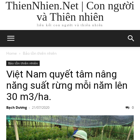
ThienNhien.Net | Con người
và Thiên nhiên
liên kết con người và thiên nhiên
Home
Bảo tồn thiên nhiên
Bảo tồn thiên nhiên
Việt Nam quyết tâm nâng
năng suất rừng mỗi năm lên
30 m3/ha.
Bạch Dương
-
21/07/2020
0