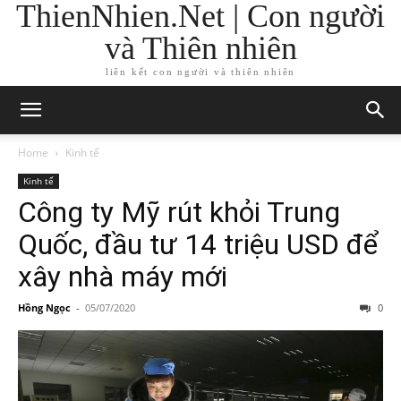
ThienNhien.Net | Con người
và Thiên nhiên
liên kết con người và thiên nhiên
Home
Kinh tế
Kinh tế
Công ty Mỹ rút khỏi Trung
Quốc, đầu tư 14 triệu USD để
xây nhà máy mới
Hồng Ngọc
-
05/07/2020
0