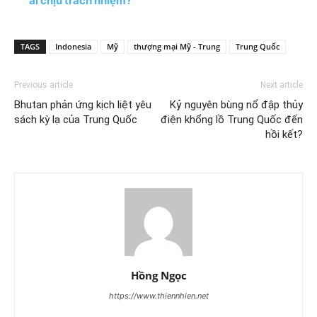
ai chịu trách nhiệm?
TAGS
Indonesia
Mỹ
thượng mại Mỹ - Trung
Trung Quốc
Previous article
Next article
Bhutan phản ứng kịch liệt yêu
Kỷ nguyên bùng nổ đập thủy
sách kỳ lạ của Trung Quốc
điện khổng lồ Trung Quốc đến
hồi kết?
Hồng Ngọc
https://www.thiennhien.net