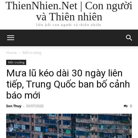
ThienNhien.Net | Con người
và Thiên nhiên
liên kết con người và thiên nhiên
Home
Môi trường
Môi trường
Mưa lũ kéo dài 30 ngày liên
tiếp, Trung Quốc ban bố cảnh
báo mới
Son Thuy
-
03/07/2020
0