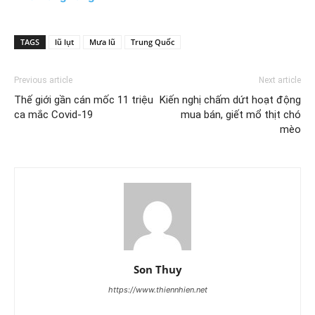
TAGS
lũ lụt
Mưa lũ
Trung Quốc
Previous article
Next article
Thế giới gần cán mốc 11 triệu
Kiến nghị chấm dứt hoạt động
ca mắc Covid-19
mua bán, giết mổ thịt chó
mèo
Son Thuy
https://www.thiennhien.net