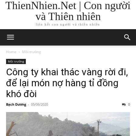
ThienNhien.Net | Con người
và Thiên nhiên
liên kết con người và thiên nhiên
Home
Môi trường
Môi trường
Công ty khai thác vàng rời đi,
để lại món nợ hàng tỉ đồng
khó đòi
Bạch Dương
-
05/06/2020
0