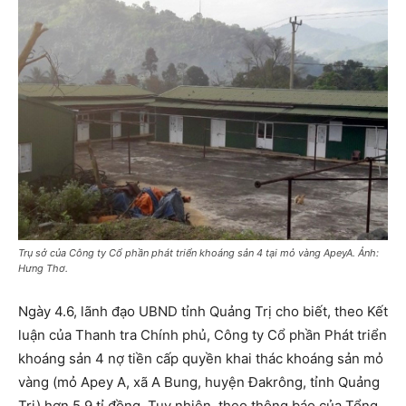
Trụ sở của Công ty Cổ phần phát triển khoáng sản 4 tại mỏ vàng ApeyA. Ảnh:
Hưng Thơ.
Ngày 4.6, lãnh đạo UBND tỉnh Quảng Trị cho biết, theo Kết
luận của Thanh tra Chính phủ, Công ty Cổ phần Phát triển
khoáng sản 4 nợ tiền cấp quyền khai thác khoáng sản mỏ
vàng (mỏ Apey A, xã A Bung, huyện Đakrông, tỉnh Quảng
Trị) hơn 5,9 tỉ đồng. Tuy nhiên, theo thông báo của Tổng