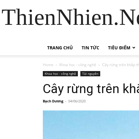
ThienNhien.Ne
TRANG CHỦ
TIN TỨC
TIÊU ĐIỂM
Home
Khoa học - công nghệ
Cây rừng trên khắp th
Khoa học - công nghệ
Tài nguyên
Cây rừng trên khắ
Bạch Dương
-
04/06/2020