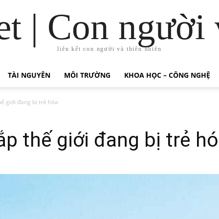
t | Con người 
liên kết con người và thiên nhiên
TÀI NGUYÊN
MÔI TRƯỜNG
KHOA HỌC – CÔNG NGHỆ
ế giới đang bị trẻ hóa
p thế giới đang bị trẻ h