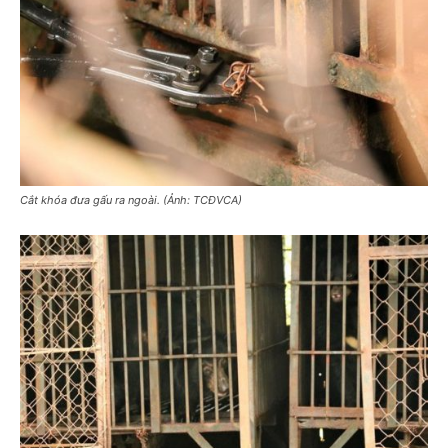
Cắt khóa đưa gấu ra ngoài. (Ảnh: TCĐVCA)