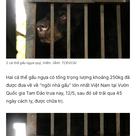
2 cá thể gấu ngựa quý, hiếm. (Ảnh: TCĐVCA)
Hai cá thể gấu ngựa có tổng trọng lượng khoảng 250kg đã
được đưa về về “ngôi nhà gấu” lớn nhất Việt Nam tại Vườn
Quốc gia Tam Đảo trưa nay, 12/5, sau đó sẽ trải qua 45
ngày cách ly, được chữa trị.