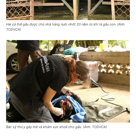
Hai cá thể gấu được chủ nhà hàng nuôi nhốt 20 năm từ khi là gấu con. (Ảnh:
TCĐVCA)
Bác sỹ thú y gây mê và khám sức khoẻ cho gấu. (Ảnh: TCĐVCA)