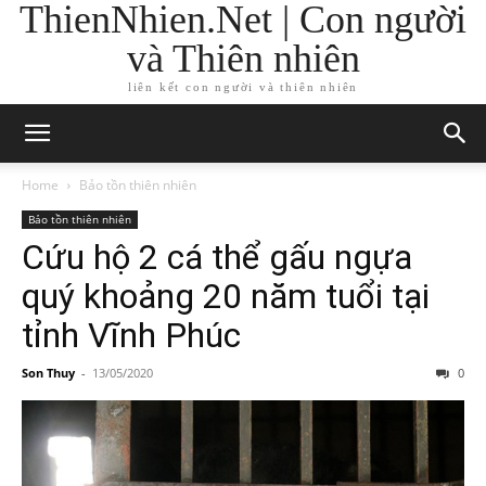
ThienNhien.Net | Con người
và Thiên nhiên
liên kết con người và thiên nhiên
Home
Bảo tồn thiên nhiên
Bảo tồn thiên nhiên
Cứu hộ 2 cá thể gấu ngựa
quý khoảng 20 năm tuổi tại
tỉnh Vĩnh Phúc
Son Thuy
-
13/05/2020
0