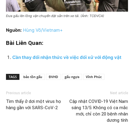
Đưa gấu lên lồng vận chuyển đặt sẵn trên xe tải. (Ảnh: TCĐVCA)
Nguồn:
Hùng Võ/Vietnam+
Bài Liên Quan:
Cần thay đổi nhận thức về việc đối xử với động vật
TAGS
bảo tồn gấu
ĐVHD
gấu ngựa
Vĩnh Phúc
Previous article
Next article
Tìm thấy ở dơi một virus họ
Cập nhật COVID-19 Việt Nam
hàng gần với SARS-CoV-2
sáng 13/5: Không có ca mắc
mới, chỉ còn 20 bệnh nhân
dương tính