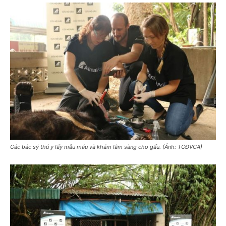
Các bác sỹ thú y lấy mẫu máu và khám lâm sàng cho gấu. (Ảnh: TCĐVCA)