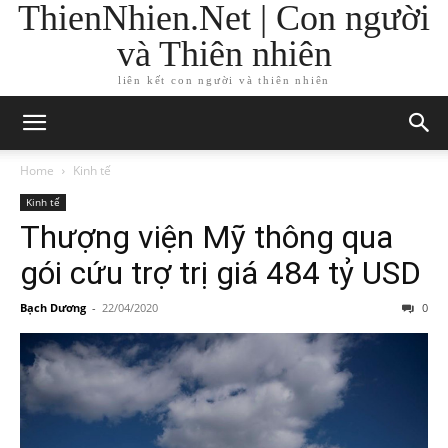
ThienNhien.Net | Con người
và Thiên nhiên
liên kết con người và thiên nhiên
Home
Kinh tế
Kinh tế
Thượng viện Mỹ thông qua
gói cứu trợ trị giá 484 tỷ USD
Bạch Dương
-
22/04/2020
0