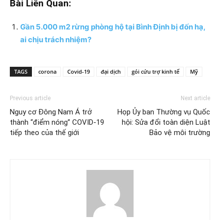
Bài Liên Quan:
Gần 5.000 m2 rừng phòng hộ tại Bình Định bị đốn hạ,
ai chịu trách nhiệm?
TAGS
corona
Covid-19
đại dịch
gói cứu trợ kinh tế
Mỹ
Previous article
Next article
Nguy cơ Đông Nam Á trở
Họp Ủy ban Thường vụ Quốc
thành “điểm nóng” COVID-19
hội: Sửa đổi toàn diện Luật
tiếp theo của thế giới
Bảo vệ môi trường