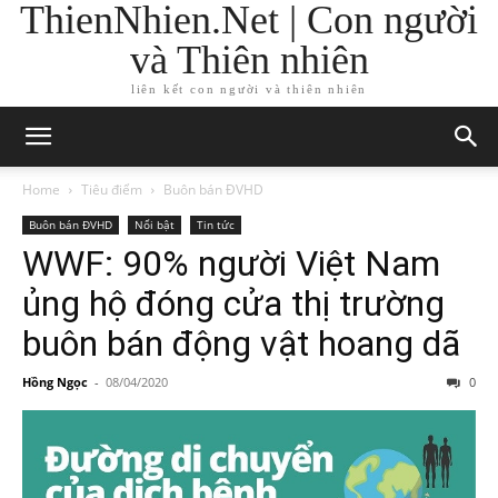
ThienNhien.Net | Con người
và Thiên nhiên
liên kết con người và thiên nhiên
Home
Tiêu điểm
Buôn bán ĐVHD
Buôn bán ĐVHD
Nổi bật
Tin tức
WWF: 90% người Việt Nam
ủng hộ đóng cửa thị trường
buôn bán động vật hoang dã
Hồng Ngọc
-
08/04/2020
0