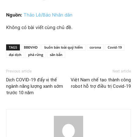
Nguồn:
Thảo Lê/Báo Nhân dân
Không có bài viết cùng chủ đề.
TAGS
BBĐVHD
buôn bán loài quý hiếm
corona
Covid-19
đại dịch
phá rừng
săn bắn
Previous article
Next article
Dịch COVID-19 đẩy vị thế
Việt Nam chế tạo thành công
ngành năng lượng xanh sớm
robot hỗ trợ điều trị Covid-19
trước 10 năm