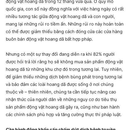
động vật hoang dã trong 12 tháng vừa qua. Ở quy mô
quốc gia, con số này đồng nghĩa với việc hàng ngày có rất
nhiều tương tác giữa động vật hoang dã và con người,
mang lại những rủi ro tiềm ẩn. Những rủi ro này hoàn toàn
có thể được giảm thiểu bằng cách đóng cửa các cửa hàng
buôn bán động vật hoang dã bất hợp pháp.
Nhưng có một sự thay đổi đang diễn ra khi 82% người
được hỏi trả lời rằng họ sẽ không mua sản phẩm động vật
hoang dã từ những khu chợ đó trong tương lai. Tuy nhiên,
để giảm thiểu những dịch bệnh bùng phát trong tương lai
và bảo đảm các loài hoang dã được sống ở nơi chúng
thuộc về – thiên nhiên, chúng ta cần tiếp tục nâng cao
nhận thức của người dân về những nguy cơ do tiêu thụ
sản phẩm động vật hoang dã gây ra, cũng như ban hành
các chính sách phù hợp và tăng cường thực thi pháp luật.
Cần hành động khẩn cấp chấm dứt dịch bệnh truyền