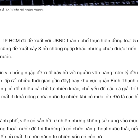
 ở Thủ Đức đã hoàn thành.
TP HCM đã đề xuất với UBND thành phố thực hiện đồng loạt 5 
y cũng đề xuất xây 3 hồ chống ngập khác nhưng chưa được triển
 nước.
đơn vị chống ngập đề xuất xây hồ với nguồn vốn hàng trăm tỷ đề
an lấp rất nhiều thời gian gần đây) hay khu vực quận Bình Thạn
 có rất nhiều các hồ tự nhiên khác, chủ yếu để câu cá giải trí h
 mất đi khả năng chứa nước tự nhiên khi có mưa lớn. Đó là các h
ành phố, việc có sẵn hồ tự nhiên nhưng không sử dụng vào mục
ống thoát nước đô thị thường là có chức năng thoát nước thải, n
hiến hồ mất đi chức năng tự nhiên vốn có của nó.