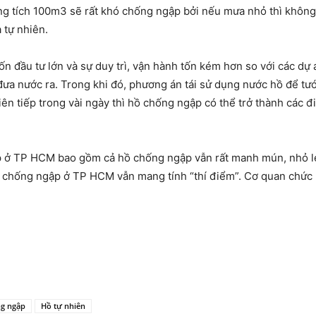
ung tích 100m3 sẽ rất khó chống ngập bởi nếu mưa nhỏ thì khôn
 tự nhiên.
 đầu tư lớn và sự duy trì, vận hành tốn kém hơn so với các dự 
ưa nước ra. Trong khi đó, phương án tái sử dụng nước hồ để tướ
ên tiếp trong vài ngày thì hồ chống ngập có thể trở thành các đ
p ở TP HCM bao gồm cả hồ chống ngập vẫn rất manh mún, nhỏ l
n chống ngập ở TP HCM vẫn mang tính “thí điểm”. Cơ quan chức 
g ngập
Hồ tự nhiên