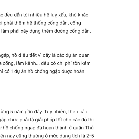
 đều dẫn tới nhiều hệ luỵ xấu, khó khắc
 lại phải thêm hệ thống cống dẫn, cống
ếu làm phải xây dựng thêm đường cống dẫn,
ập, hồ điều tiết vì đây là các dự án quan
ửa cống, làm kênh… đều có chi phí tốn kém
hỉ có 1 dự án hồ chống ngập được hoàn
hừng 5 năm gần đây. Tuy nhiên, theo các
ập chưa phải là giải pháp tốt cho các đô thị
Như hồ chống ngập đã hoàn thành ở quận Thủ
iện nay cũng thường ở mức dung tích là 2-5