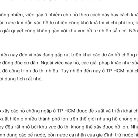
ông nhiều, việc gây ô nhiễm cho hồ theo cách này hay cách khác
 trước khi dẫn vào hồ tự nhiên cũng khó khả thi vì chi phí lớn,
n giải quyết cũng không gần với khu vực hồ tự nhiên sẵn có. N
ện nay đơn vị này đang gấp rút triển khai các dự án hồ chống ng
c đông đúc cư dân. Ngoài việc xây hồ, các giải pháp khác như s
 độ công trình đô thị nhiều. Tuy nhiên đến nay ở TP HCM mới c
i dung tích rất nhỏ.
p xây các hồ chống ngập ở TP HCM được đề xuất và triển khai c
xuất hiện ở nhiều thành phố lớn trên thế giới nhưng hồ chống ng
ày đều rất nhỏ bởi khu vực đô thị không thể xây được hồ lớn. 
nh dung các bể nước, bồn nước cá nhân của gia đình trữ nước h