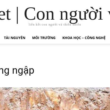
t | Con người 
liên kết con người và thiên nhiên
TÀI NGUYÊN
MÔI TRƯỜNG
KHOA HỌC – CÔNG NGHỆ
ống ngập