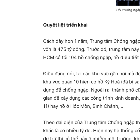
Hồ chống ngập
Quyết liệt triển khai
Cách đây hơn 1 năm, Trung tâm Chống ngập 
vốn là 475 tỷ đồng. Trước đó, trung tâm nà
HCM có tới 104 hồ chống ngập, hồ điều tiết
Điều đáng nói, tại các khu vực gần nơi mà 
khu vực quận 10 hiện có hồ Kỳ Hoà (đã bị s
dụng để chống ngập. Ngoài ra, thành phố cũng
gian để xây dựng các công trình kinh doanh,
11) hay hồ ở Hóc Môn, Bình Chánh,…
Theo đại diện của Trung tâm Chống ngập th
khác là có nhiều lý do. Hiện nay hệ thống c
dự trữ thì có thể gây ô nhiễm môi trường, k