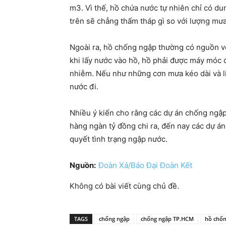
m3. Vì thế, hồ chứa nước tự nhiên chỉ có d
trên sẽ chẳng thấm tháp gì so với lượng mưa
Ngoài ra, hồ chống ngập thường có nguồn vốn
khi lấy nước vào hồ, hồ phải được máy móc đ
nhiễm. Nếu như những cơn mưa kéo dài và li
nước đi.
Nhiều ý kiến cho rằng các dự án chống ngậ
hàng ngàn tỷ đồng chi ra, đến nay các dự á
quyết tình trạng ngập nước.
Nguồn:
Đoàn Xá/Báo Đại Đoàn Kết
Không có bài viết cùng chủ đề.
TAGS
chống ngập
chống ngập TP.HCM
hồ chốn