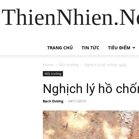
ThienNhien.Ne
TRANG CHỦ
TIN TỨC
TIÊU ĐIỂM
Home
Môi trường
Nghịch lý hồ chống ngập
Môi trường
Nghịch lý hồ ch
Bạch Dương
-
04/11/2019