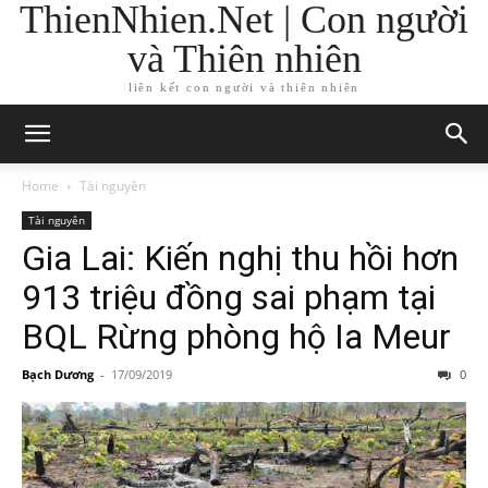
ThienNhien.Net | Con người
và Thiên nhiên
liên kết con người và thiên nhiên
Home
Tài nguyên
Tài nguyên
Gia Lai: Kiến nghị thu hồi hơn
913 triệu đồng sai phạm tại
BQL Rừng phòng hộ Ia Meur
Bạch Dương
-
17/09/2019
0