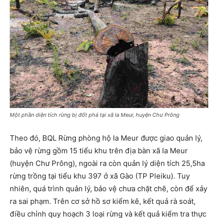
Một phần diện tích rừng bị đốt phá tại xã Ia Meur, huyện Chư Prông
Theo đó, BQL Rừng phòng hộ Ia Meur được giao quản lý,
bảo vệ rừng gồm 15 tiểu khu trên địa bàn xã Ia Meur
(huyện Chư Prông), ngoài ra còn quản lý diện tích 25,5ha
rừng trồng tại tiểu khu 397 ở xã Gào (TP Pleiku). Tuy
nhiên, quá trình quản lý, bảo vệ chưa chặt chẽ, còn để xảy
ra sai phạm. Trên cơ sở hồ sơ kiểm kê, kết quả rà soát,
điều chỉnh quy hoạch 3 loại rừng và kết quả kiểm tra thực