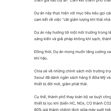
tham gia vào Dự án “Cam kết thành phố tham
Dự án này thực hiện với mục tiêu kêu gọi c
cam kết về việc “cắt giảm lượng khí thải nhà
Dự án này hướng tới một môi trường trong l
sáng kiến và giải pháp không khí sạch, thàn
Đồng thời, Dự án mong muốn tăng cường vai 
khí hậu.
Chia sẻ về những chính sách môi trường tr
Seoul đã dành ngân sách hàng tỉ đôla Mỹ và
thiết bị đời mới, giảm phát thải.
Cụ thể, thành phố thay toàn bộ xe buýt công
thiết bị lọc khí (biến HC, NOx, CO thành CO2,
80% giá thành chênh lệch giữa máy sưởi hiệu