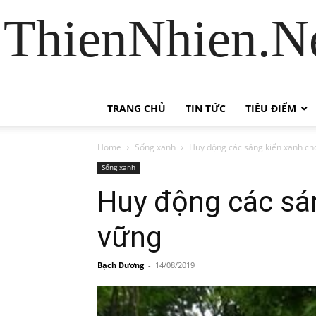
ThienNhien.Ne
TRANG CHỦ
TIN TỨC
TIÊU ĐIỂM
Home
Sống xanh
Huy động các sáng kiến xanh ch
Sống xanh
Huy động các sán
vững
Bạch Dương
-
14/08/2019