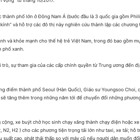
 vọng” từ tháng 10/2017.
ác thành phố lớn ở Đông Nam Á (bước đầu là 3 quốc gia gồm Phil
 kính” và hỗ trợ các đô thị này nghiên cứu thành lập các chương 
ành và khỏe mạnh cho thế hệ trẻ Việt Nam, trong đó bao gồm m
h phố xanh.
trò, sự tham gia của các cấp chính quyền từ Trung ương đến đị
ọng điểm thành phố Seoul (Hàn Quốc), Giáo sư Youngsoo Choi, 
 sẽ tăng thêm trong những năm tới để chuyển đổi những phương
 cộng, xe buýt chở học sinh chạy xăng thành chạy điện hoặc xe t
 N2, H2 ) cho các phương tiện trọng tải lớn như taxi, xe tải; hỗ 
 suất cao, phát thải thấp so với máy cũ nếu người dân muốn đổi