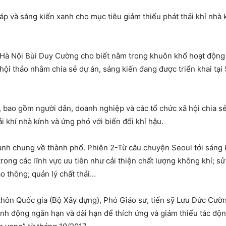
áp và sáng kiến xanh cho mục tiêu giảm thiểu phát thải khí nhà 
Hà Nội Bùi Duy Cường cho biết nằm trong khuôn khổ hoạt động
hội thảo nhằm chia sẻ dự án, sáng kiến đang được triển khai tạ
, bao gồm người dân, doanh nghiệp và các tổ chức xã hội chia sẻ 
ải khí nhà kính và ứng phó với biến đổi khí hậu.
ranh chung về thành phố. Phiên 2-Từ câu chuyện Seoul tới sáng 
rong các lĩnh vực ưu tiên như cải thiện chất lượng không khí; 
o thông; quản lý chất thải…
thôn Quốc gia (Bộ Xây dựng), Phó Giáo sư, tiến sỹ Lưu Đức Cườn
h động ngắn hạn và dài hạn để thích ứng và giảm thiểu tác động