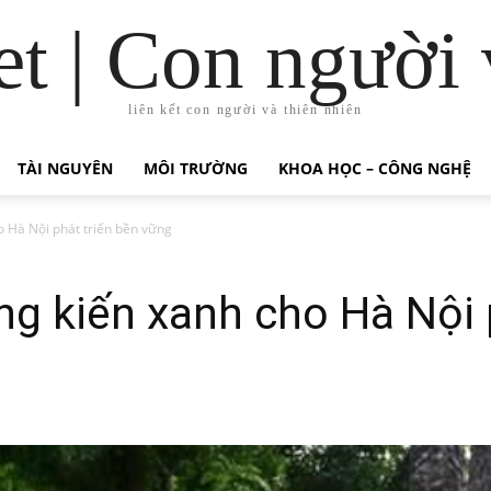
t | Con người 
liên kết con người và thiên nhiên
TÀI NGUYÊN
MÔI TRƯỜNG
KHOA HỌC – CÔNG NGHỆ
o Hà Nội phát triển bền vững
g kiến xanh cho Hà Nội 