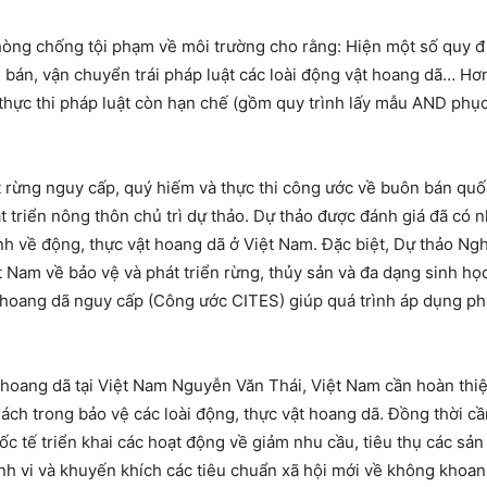
òng chống tội phạm về môi trường cho rằng: Hiện một số quy đị
n bán, vận chuyển trái pháp luật các loài động vật hoang dã… Hơn
an thực thi pháp luật còn hạn chế (gồm quy trình lấy mẫu AND phụ
t rừng nguy cấp, quý hiếm và thực thi công ước về buôn bán quốc
triển nông thôn chủ trì dự thảo. Dự thảo được đánh giá đã có 
nh về động, thực vật hoang dã ở Việt Nam. Đặc biệt, Dự thảo Ng
ệt Nam về bảo vệ và phát triển rừng, thủy sản và đa dạng sinh h
t hoang dã nguy cấp (Công ước CITES) giúp quá trình áp dụng ph
hoang dã tại Việt Nam Nguyễn Văn Thái, Việt Nam cần hoàn thiệ
sách trong bảo vệ các loài động, thực vật hoang dã. Đồng thời 
ốc tế triển khai các hoạt động về giảm nhu cầu, tiêu thụ các sả
hành vi và khuyến khích các tiêu chuẩn xã hội mới về không khoan