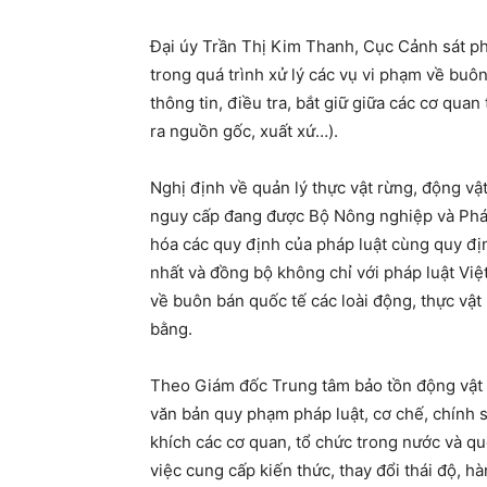
Đại úy Trần Thị Kim Thanh, Cục Cảnh sát ph
trong quá trình xử lý các vụ vi phạm về buô
thông tin, điều tra, bắt giữ giữa các cơ qu
ra nguồn gốc, xuất xứ…).
Nghị định về quản lý thực vật rừng, động vậ
nguy cấp đang được Bộ Nông nghiệp và Phát 
hóa các quy định của pháp luật cùng quy đị
nhất và đồng bộ không chỉ với pháp luật Vi
về buôn bán quốc tế các loài động, thực vậ
bằng.
Theo Giám đốc Trung tâm bảo tồn động vật 
văn bản quy phạm pháp luật, cơ chế, chính 
khích các cơ quan, tổ chức trong nước và qu
việc cung cấp kiến thức, thay đổi thái độ, 