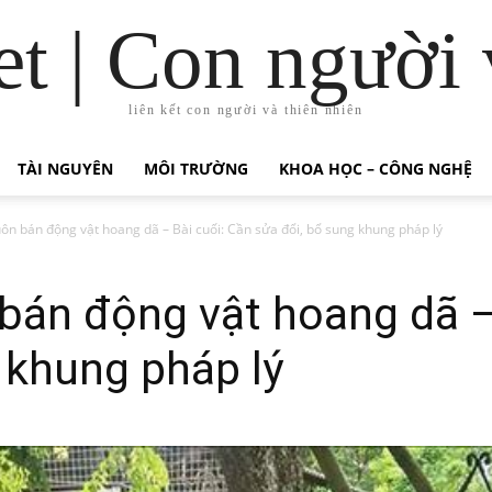
t | Con người 
liên kết con người và thiên nhiên
TÀI NGUYÊN
MÔI TRƯỜNG
KHOA HỌC – CÔNG NGHỆ
ôn bán động vật hoang dã – Bài cuối: Cần sửa đổi, bổ sung khung pháp lý
bán động vật hoang dã –
 khung pháp lý