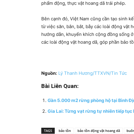
phẩm động, thực vật hoang dã trái phép.
Bên cạnh đó, Việt Nam cũng cần tạo sinh kế
từ việc săn, bắn, bắt, bẫy các loài động vật
hướng dẫn, khuyến khích cộng đồng sống ở 
các loài động vật hoang dã, góp phần bảo tồ
Nguồn:
Lý Thanh Hương/TTXVN/Tin Tức
Bài Liên Quan:
Gần 5.000 m2 rừng phòng hộ tại Bình Địn
Gia Lai: Từng vạt rừng tự nhiên tiếp tục
TAGS
bảo tồn
bảo tồn động vật hoang dã
buôn