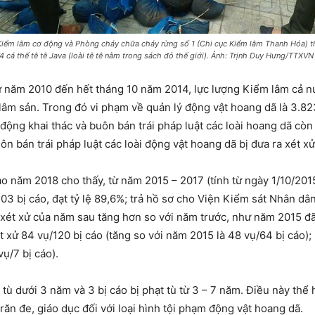
Kiểm lâm cơ động và Phòng cháy chữa cháy rừng số 1 (Chi cục Kiểm lâm Thanh Hóa) t
4 cá thể tê tê Java (loài tê tê nằm trong sách đỏ thế giới). Ảnh: Trịnh Duy Hưng/TTXVN
 năm 2010 đến hết tháng 10 năm 2014, lực lượng Kiểm lâm cả nư
 lâm sản. Trong đó vi phạm về quản lý động vật hoang dã là 3.823
t động khai thác và buôn bán trái pháp luật các loài hoang dã c
n bán trái pháp luật các loài động vật hoang dã bị đưa ra xét x
o năm 2018 cho thấy, từ năm 2015 – 2017 (tính từ ngày 1/10/2015
03 bị cáo, đạt tỷ lệ 89,6%; trả hồ sơ cho Viện Kiểm sát Nhân dân
c xét xử của năm sau tăng hơn so với năm trước, như năm 2015 đã 
t xử 84 vụ/120 bị cáo (tăng so với năm 2015 là 48 vụ/64 bị cáo);
vụ/7 bị cáo).
t tù dưới 3 năm và 3 bị cáo bị phạt tù từ 3 – 7 năm. Điều này thể
răn đe, giáo dục đối với loại hình tội phạm động vật hoang dã.