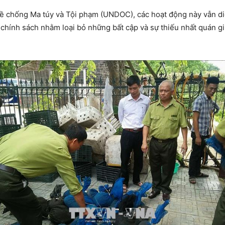
ề chống Ma túy và Tội phạm (UNDOC), các hoạt động này vẫn diễ
, chính sách nhằm loại bỏ những bất cập và sự thiếu nhất quán gi