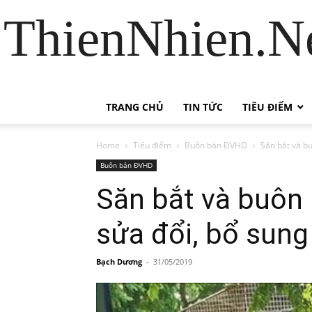
ThienNhien.Ne
TRANG CHỦ
TIN TỨC
TIÊU ĐIỂM
Home
Tiêu điểm
Buôn bán ĐVHD
Săn bắt và bu
Buôn bán ĐVHD
Săn bắt và buôn 
sửa đổi, bổ sung
Bạch Dương
-
31/05/2019