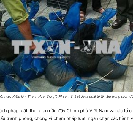
hi cục Kiểm lâm Thanh Hóa) thu giữ 74 cá thể tê tê Java (loài tê tê nằm trong sách đ
ch pháp luật, thời gian gần đây Chính phủ Việt Nam và các tổ ch
ấu tranh phòng, chống vi phạm pháp luật, ngăn chặn các hành vi