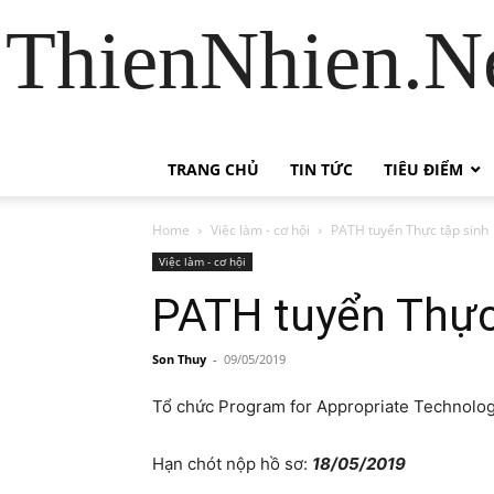
ThienNhien.Ne
TRANG CHỦ
TIN TỨC
TIÊU ĐIỂM
Home
Việc làm - cơ hội
PATH tuyển Thực tập sinh
Việc làm - cơ hội
PATH tuyển Thực
Son Thuy
-
09/05/2019
Tổ chức Program for Appropriate Technology in 
Hạn chót nộp hồ sơ:
18/05/2019